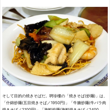
そして目的の焼きそばだ。聘珍樓の「焼きそば(炒麺)」は、
「什錦炒麺(五目焼きそば／1950円)」「牛腩炒麺(牛バラ肉
焼きそば／2100円)」「海鮮炒麺(海鮮焼きそば／2400