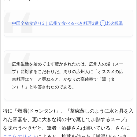
中国全省食巡り3｜広州で食べるべき料理3選 ①老火靚湯
広州生活を始めてまず驚かされたのは、広州人の湯（スー
プ）に対するこだわりだ。周りの広州人に「オススメの広
東料理は？」と尋ねると、かなりの高確率で「湯（タ
ン）！」と即答されたのである。
特に「燉湯(ドゥンタン)」、『茶碗蒸しのように水と具を入
れた容器を、更に大きな鍋の中で蒸して加熱するスープ』
を味わうべきだと、筆者・酒徒さんは書いている。さらに
こちらのサイト
によると、椎茸を使った「燉湯(ドゥンタ