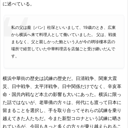
に述べている。
私の父は龐［バン］柱琛といいまして、19歳のとき、広東
から横浜へ来て料理人として働いていました。 父は、戦後
まもなく、父と親しかった鮑という人が今の聘珍樓本店の
場所で経営していた中華料理店を店舗ごと受け継いだんで
す。
横浜中華街の歴史は試練の歴史だ。日清戦争、関東大震
災、日中戦争、太平洋戦争。日中関係だけでなく、辛亥革
命・国共内戦など本土の影響も大いにあった。横浜に限っ
た話ではないが、老華僑の方々は、何代にも渡って日本に
留まることを選択し、手を取り合ってそれらの試練を乗り
越えてきた人たちだ。今また新型コロナという試練に晒さ
れているが、今回もきっと多くの方々が乗り越えられるこ