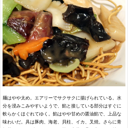
麺はやや太め。エアリーでサクサクに揚げられている。水
分を浸みこみやすいようで、餡と接している部分はすぐに
軟らかくほぐれてゆく。餡はやや甘めの醤油餡で、上品な
味わいだ。具は豚肉、海老、貝柱、イカ、叉焼。さらに青