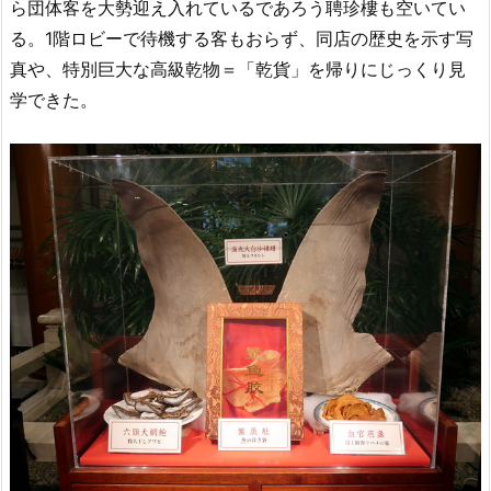
ら団体客を大勢迎え入れているであろう聘珍樓も空いてい
る。1階ロビーで待機する客もおらず、同店の歴史を示す写
真や、特別巨大な高級乾物＝「乾貨」を帰りにじっくり見
学できた。