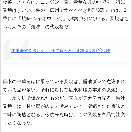
梗菜、きくらげ、ニンジン、筍。豪華な具の中でも、特に
叉焼はすごい。件の「広州で食べるべき料理3選」では、2
番目に「焼味(シャオウェイ)」が挙げられている。叉焼はも
ちろんその「焼味」の代表格だ。
中国全省食巡り3｜広州で食べるべき料理3選 ②焼味
日本の中華そばに乗っている叉焼は、醤油ダレで煮込まれ
ている品が多い。それに対して広東料理の本来の叉焼は、
しっかり炉で焼かれたものだ。表面がテカテカ光る「蜜汁
叉焼」は、甘い蜜が肉まで滲みていて、凝縮された旨味と
甘味に陶然となる。今度来た時は、この叉焼を単品で注文
したくなった。