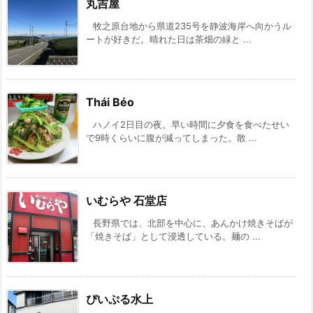
丸吉屋
牧之原台地から県道235号を静波海岸へ向かうル
ートが好きだ。晴れた日は茶畑の緑と ...
Thái Béo
ハノイ2日目の夜。早い時間に夕食を食べたせい
で9時くらいに腹が減ってしまった。散 ...
いむらや 石堂店
長野県では、北部を中心に、あんかけ焼きそばが
「焼きそば」として浸透している。麺の ...
ぴいぷる水上