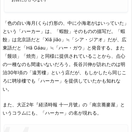
「色の白い海月(くらげ)形の、中に小海老がはいっていた」
という「ハーカー」は、「蝦餃」そのものの描写だ。「蝦
餃」は北京語だと「Xiā jiǎo」≒「シア・ジアオ」だが、広
東語だと「Hā Gáau」≒「ハー・ガウ」と発音する。また
「饅頭」「焼売」と同様に提供されていることから、点心
の一種なのも間違いないだろう。長谷川伸が訪れたのは明
治30年頃の「遠芳樓」という店だが、もしかしたら同じこ
ろに聘珍樓でも「ハーカー」を提供していたかも知れな
い。
また、大正2年『経済時報 十一月號』の「南京蕎麥屋」と
いうコラムにも、「ハーカー」の名が現れる。