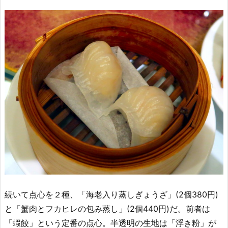
続いて点心を２種、「海老入り蒸しぎょうざ」(2個380円)
と「蟹肉とフカヒレの包み蒸し」(2個440円)だ。前者は
「蝦餃」という定番の点心。半透明の生地は「浮き粉」が