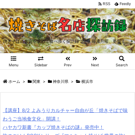
RSS
Feedly
焼きそばの名店を求めて食べ歩く探訪録です。毎週月曜、更新！
Menu
Sidebar
Prev
Next
Search
ホーム
>
関東
>
神奈川県
>
横浜市
【講座】8/2 よみうりカルチャー自由が丘「焼きそばで味
わうご当地食文化」開講！
ハヤカワ新書『カップ焼きそばの謎』発売中！