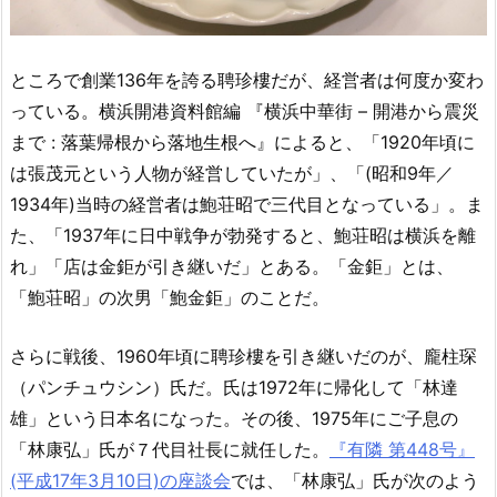
ところで創業136年を誇る聘珍樓だが、経営者は何度か変わ
っている。横浜開港資料館編 『横浜中華街 – 開港から震災
まで : 落葉帰根から落地生根へ』によると、「1920年頃に
は張茂元という人物が経営していたが」、「(昭和9年／
1934年)当時の経営者は鮑荘昭で三代目となっている」。ま
た、「1937年に日中戦争が勃発すると、鮑荘昭は横浜を離
れ」「店は金鉅が引き継いだ」とある。「金鉅」とは、
「鮑荘昭」の次男「鮑金鉅」のことだ。
さらに戦後、1960年頃に聘珍樓を引き継いだのが、龐柱琛
（パンチュウシン）氏だ。氏は1972年に帰化して「林達
雄」という日本名になった。その後、1975年にご子息の
「林康弘」氏が７代目社長に就任した。
『有隣 第448号』
(平成17年3月10日)の座談会
では、「林康弘」氏が次のよう