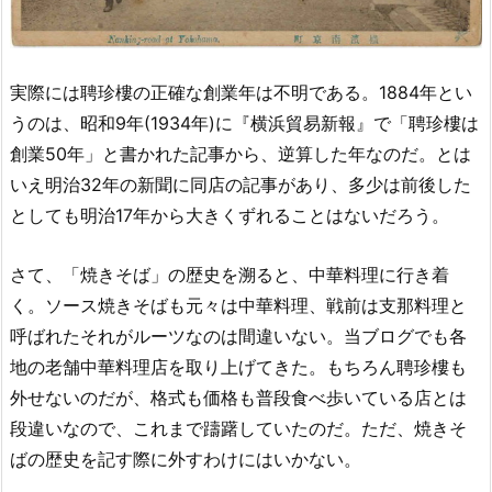
実際には聘珍樓の正確な創業年は不明である。1884年とい
うのは、昭和9年(1934年)に『横浜貿易新報』で「聘珍樓は
創業50年」と書かれた記事から、逆算した年なのだ。とは
いえ明治32年の新聞に同店の記事があり、多少は前後した
としても明治17年から大きくずれることはないだろう。
さて、「焼きそば」の歴史を溯ると、中華料理に行き着
く。ソース焼きそばも元々は中華料理、戦前は支那料理と
呼ばれたそれがルーツなのは間違いない。当ブログでも各
地の老舗中華料理店を取り上げてきた。もちろん聘珍樓も
外せないのだが、格式も価格も普段食べ歩いている店とは
段違いなので、これまで躊躇していたのだ。ただ、焼きそ
ばの歴史を記す際に外すわけにはいかない。