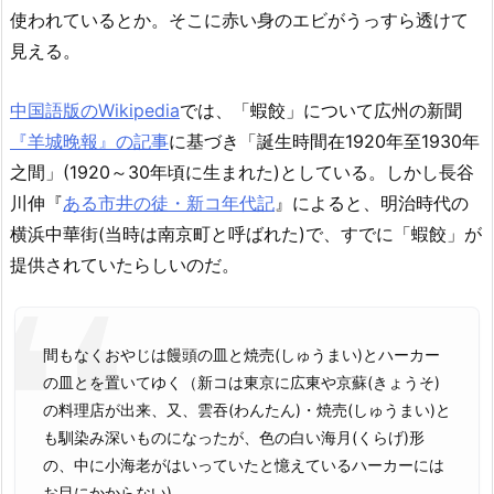
使われているとか。そこに赤い身のエビがうっすら透けて
見える。
中国語版のWikipedia
では、「蝦餃」について広州の新聞
『羊城晚報』の記事
に基づき「誕生時間在1920年至1930年
之間」(1920～30年頃に生まれた)としている。しかし長谷
川伸『
ある市井の徒・新コ年代記
』によると、明治時代の
横浜中華街(当時は南京町と呼ばれた)で、すでに「蝦餃」が
提供されていたらしいのだ。
間もなくおやじは饅頭の皿と焼売(しゅうまい)とハーカー
の皿とを置いてゆく（新コは東京に広東や京蘇(きょうそ)
の料理店が出来、又、雲吞(わんたん)・焼売(しゅうまい)と
も馴染み深いものになったが、色の白い海月(くらげ)形
の、中に小海老がはいっていたと憶えているハーカーには
お目にかからない)