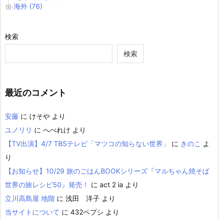
海外 (76)
検索
検索
最近のコメント
安藤
に
けそや
より
ユノリリ
に
へべれけ
より
【TV出演】4/7 TBSテレビ「マツコの知らない世界」
に
きのこ
よ
り
【お知らせ】10/29 旅のごはんBOOKシリーズ『マルちゃん焼そば
世界の旅レシピ50』発売！
に
act 2 ia
より
立川高島屋 地階
に
浅田 洋子
より
当サイトについて
に
432ペプシ
より