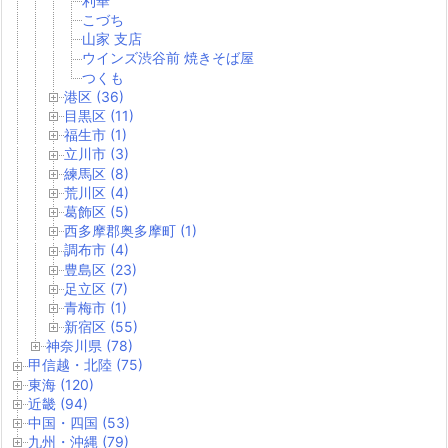
利華
こづち
山家 支店
ウインズ渋谷前 焼きそば屋
つくも
港区 (36)
目黒区 (11)
福生市 (1)
立川市 (3)
練馬区 (8)
荒川区 (4)
葛飾区 (5)
西多摩郡奥多摩町 (1)
調布市 (4)
豊島区 (23)
足立区 (7)
青梅市 (1)
新宿区 (55)
神奈川県 (78)
甲信越・北陸 (75)
東海 (120)
近畿 (94)
中国・四国 (53)
九州・沖縄 (79)