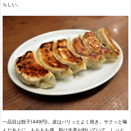
らしい。
一品目は餃子(449円)。皮はパリッとよく焼き。サクッと噛
んだあとに、もちもち感。餡は生姜が効いていて、しっと