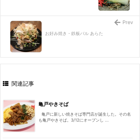
Prev
お好み焼き・鉄板バル あらた
関連記事
亀戸やきそば
亀戸に新しい焼きそば専門店が誕生した。その名
も亀戸やきそば。3/12にオープンし ...