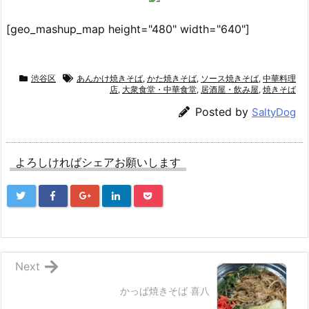
[geo_mashup_map height="480" width="640"]
渋谷区
あんかけ焼きそば
,
かた焼きそば
,
ソース焼きそば
,
中華料理
店
,
大衆食堂・中華食堂
,
居酒屋・飲み屋
,
焼きそば
Posted by
SaltyDog
よろしければシェアお願いします
Next
かっぱ焼きそば 喜八