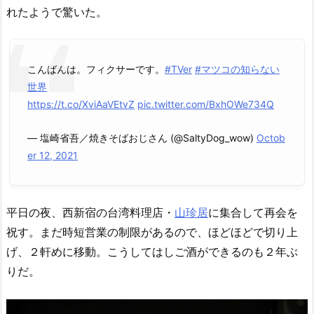
れたようで驚いた。
こんばんは。フィクサーです。
#TVer
#マツコの知らない
世界
https://t.co/XviAaVEtvZ
pic.twitter.com/BxhOWe734Q
— 塩崎省吾／焼きそばおじさん (@SaltyDog_wow)
Octob
er 12, 2021
平日の夜、西新宿の台湾料理店・
山珍居
に集合して再会を
祝す。まだ時短営業の制限があるので、ほどほどで切り上
げ、２軒めに移動。こうしてはしご酒ができるのも２年ぶ
りだ。