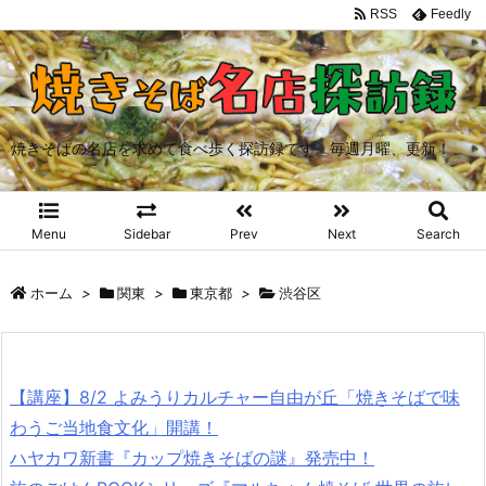
RSS
Feedly
焼きそばの名店を求めて食べ歩く探訪録です。毎週月曜、更新！
Menu
Sidebar
Prev
Next
Search
ホーム
>
関東
>
東京都
>
渋谷区
【講座】8/2 よみうりカルチャー自由が丘「焼きそばで味
わうご当地食文化」開講！
ハヤカワ新書『カップ焼きそばの謎』発売中！