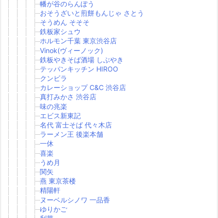
幡が谷のらんぽう
おそうざいと煎餅もんじゃ さとう
そうめん そそそ
鉄板家シュウ
ホルモン千葉 東京渋谷店
Vinok(ヴィーノック)
鉄板やきそば酒場 しぶやき
テッパンキッチン HIROO
クンビラ
カレーショップ C&C 渋谷店
真打みかさ 渋谷店
味の兆楽
エビス新東記
名代 富士そば 代々木店
ラーメン王 後楽本舗
一休
喜楽
うめ月
関矢
燕 東京茶楼
精陽軒
ヌーベルシノワ 一品香
ゆりかご