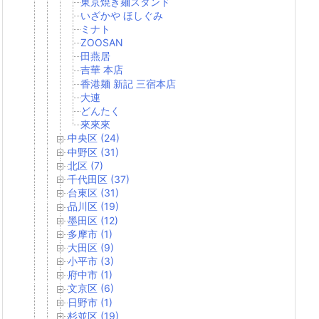
東京焼き麺スタンド
いざかや ほしぐみ
ミナト
ZOOSAN
田燕居
吉華 本店
香港麺 新記 三宿本店
大連
どんたく
來來來
中央区 (24)
中野区 (31)
北区 (7)
千代田区 (37)
台東区 (31)
品川区 (19)
墨田区 (12)
多摩市 (1)
大田区 (9)
小平市 (3)
府中市 (1)
文京区 (6)
日野市 (1)
杉並区 (19)