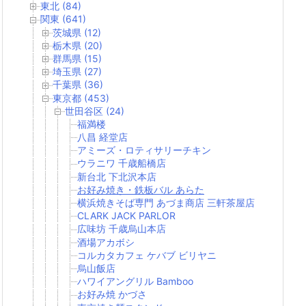
東北 (84)
関東 (641)
茨城県 (12)
栃木県 (20)
群馬県 (15)
埼玉県 (27)
千葉県 (36)
東京都 (453)
世田谷区 (24)
福満楼
八昌 経堂店
アミーズ・ロティサリーチキン
ウラニワ 千歳船橋店
新台北 下北沢本店
お好み焼き・鉄板バル あらた
横浜焼きそば専門 あづま商店 三軒茶屋店
CLARK JACK PARLOR
広味坊 千歳烏山本店
酒場アカボシ
コルカタカフェ ケバブ ビリヤニ
烏山飯店
ハワイアングリル Bamboo
お好み焼 かづさ