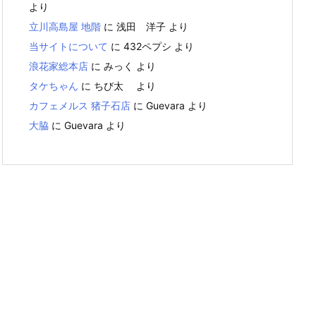
より
立川高島屋 地階
に
浅田 洋子
より
当サイトについて
に
432ペプシ
より
浪花家総本店
に
みっく
より
タケちゃん
に
ちび太
より
カフェメルス 猪子石店
に
Guevara
より
大脇
に
Guevara
より