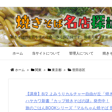
焼きそばの名店を求めて食べ歩く探訪録です。毎週月曜、更新！
ホーム
当サイトについて
管理人について
焼きそ
ホーム
>
関東
>
東京都
>
世田谷区
【講座】8/2 よみうりカルチャー自由が丘「
ハヤカワ新書『カップ焼きそばの謎』発売中！
旅のごはんBOOKシリーズ『マルちゃん焼そば 