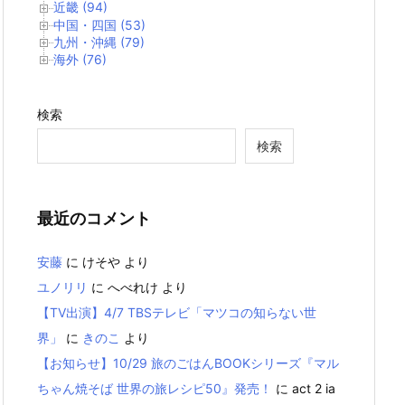
近畿 (94)
中国・四国 (53)
九州・沖縄 (79)
海外 (76)
検索
検索
最近のコメント
安藤
に
けそや
より
ユノリリ
に
へべれけ
より
【TV出演】4/7 TBSテレビ「マツコの知らない世
界」
に
きのこ
より
【お知らせ】10/29 旅のごはんBOOKシリーズ『マル
ちゃん焼そば 世界の旅レシピ50』発売！
に
act 2 ia