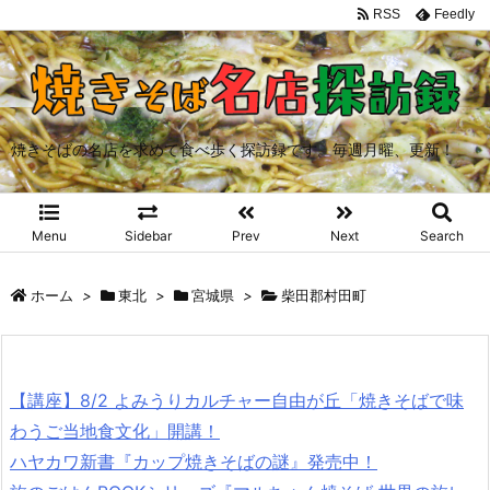
RSS
Feedly
焼きそばの名店を求めて食べ歩く探訪録です。毎週月曜、更新！
Menu
Sidebar
Prev
Next
Search
ホーム
>
東北
>
宮城県
>
柴田郡村田町
【講座】8/2 よみうりカルチャー自由が丘「焼きそばで味
わうご当地食文化」開講！
ハヤカワ新書『カップ焼きそばの謎』発売中！