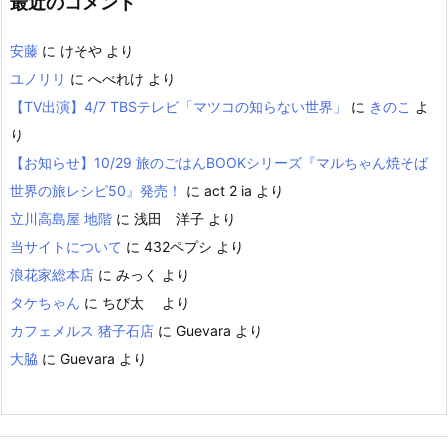
最近のコメント
安藤
に
けそや
より
ユノリリ
に
へべれけ
より
【TV出演】4/7 TBSテレビ「マツコの知らない世界」
に
きのこ
よ
り
【お知らせ】10/29 旅のごはんBOOKシリーズ『マルちゃん焼そば
世界の旅レシピ50』発売！
に
act 2 ia
より
立川高島屋 地階
に
浅田 洋子
より
当サイトについて
に
432ペプシ
より
浪花家総本店
に
みっく
より
タケちゃん
に
ちび太
より
カフェメルス 猪子石店
に
Guevara
より
大脇
に
Guevara
より