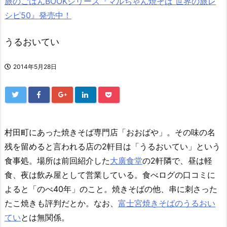
旅のごはんBOOKシリーズ『マルちゃん焼そば 世界の旅レ
シピ50』発売中！
うるおいてい
2014年5月28日
村田町にあった焼きそば専門店「おおばや」。その味の名
残を留めると言われる店の2軒目は「うるおいてい」という
食事処。場所は前回紹介した
大廣食堂
の2軒隣で、昼は軽
食、夜は飲み屋として営業している。食べログの口コミに
よると「のべ40年」のこと。焼きそばの他、串に刺さった
たこ焼きも評判だとか。なお、
富士宮焼きそばのうるおい
てい
とは無関係。