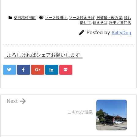
柴田郡村田町
ソース後掛け
,
ソース焼きそば
,
居酒屋・飲み屋
,
持ち
帰り可
,
焼きそば
,
粉モノ専門店
Posted by
SaltyDog
よろしければシェアお願いします
Next
こもれび温泉