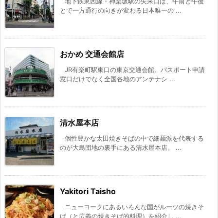
地下鉄東西線・神楽坂駅の矢来口は、午前と午後
とで一方通行の向きが変わる日本唯一の ...
おかめ 交通会館店
JR有楽町駅東口の東京交通会館。パスポート申請
窓口だけでなく全国各地のアンテナシ ...
清水屋本店
個性豊かな太田焼きそばの中で細麺派を代表する
のが大島団地の裏手にある清水屋本店。 ...
Yakitori Taisho
ニューヨークにあるいろんな国がルーツの焼きそ
ば（と広義の焼きそば的料理）を紹介し ...