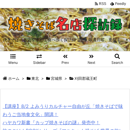
RSS
Feedly
焼きそばの名店を求めて食べ歩く探訪録です。毎週月曜、更新！
Menu
Sidebar
Prev
Next
Search
ホーム
>
東北
>
宮城県
>
刈田郡蔵王町
【講座】8/2 よみうりカルチャー自由が丘「焼きそばで味
わうご当地食文化」開講！
ハヤカワ新書『カップ焼きそばの謎』発売中！