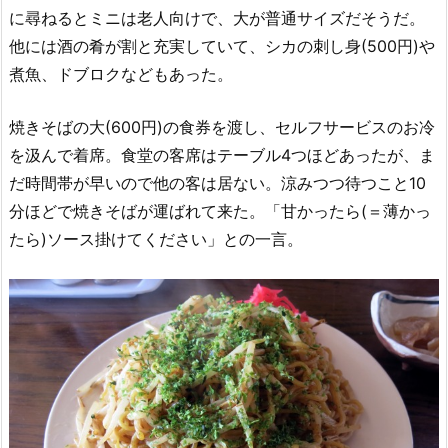
に尋ねるとミニは老人向けで、大が普通サイズだそうだ。
他には酒の肴が割と充実していて、シカの刺し身(500円)や
煮魚、ドブロクなどもあった。
焼きそばの大(600円)の食券を渡し、セルフサービスのお冷
を汲んで着席。食堂の客席はテーブル4つほどあったが、ま
だ時間帯が早いので他の客は居ない。涼みつつ待つこと10
分ほどで焼きそばが運ばれて来た。「甘かったら(＝薄かっ
たら)ソース掛けてください」との一言。