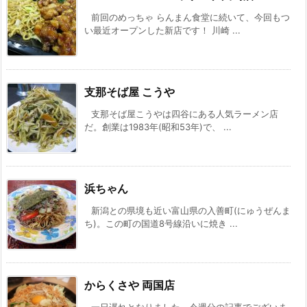
前回のめっちゃ らんまん食堂に続いて、今回もつ
い最近オープンした新店です！ 川崎 ...
支那そば屋 こうや
支那そば屋こうやは四谷にある人気ラーメン店
だ。創業は1983年(昭和53年)で、 ...
浜ちゃん
新潟との県境も近い富山県の入善町(にゅうぜんま
ち)。この町の国道8号線沿いに焼き ...
からくさや 両国店