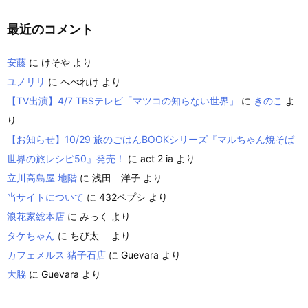
最近のコメント
安藤
に
けそや
より
ユノリリ
に
へべれけ
より
【TV出演】4/7 TBSテレビ「マツコの知らない世界」
に
きのこ
よ
り
【お知らせ】10/29 旅のごはんBOOKシリーズ『マルちゃん焼そば
世界の旅レシピ50』発売！
に
act 2 ia
より
立川高島屋 地階
に
浅田 洋子
より
当サイトについて
に
432ペプシ
より
浪花家総本店
に
みっく
より
タケちゃん
に
ちび太
より
カフェメルス 猪子石店
に
Guevara
より
大脇
に
Guevara
より