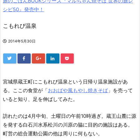
旅のごはんBOOKシリーズ『マルちゃん焼そば 世界の旅レ
シピ50』発売中！
こもれび温泉
2014年5月30日
宮城県蔵王町にこもれび温泉という日帰り温泉施設があ
る。ここの食堂が「
おおばや風もやし焼きそば
」を売って
いると知り、足を伸ばしてみた。
訪れたのは4月中旬、土曜日の午前10時過ぎ。蔵王山麓に源
を発する白石川水系松川の川原の脇に目的の施設はある。
町営の総合運動公園の他は周りに何もない。