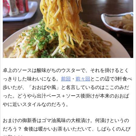
卓上のソースは酸味がちのウスターで、それを掛けるとく
っきりした味わいになる。
前回
・
前々回
とこの辺で3軒食べ
歩いたが、「おおばや風」と名言しているのはここのみだ
った。どうやら出汁ベース＋ソース後掛けが本来のおおば
やに近いスタイルなのだろう。
おまけの御新香はゴマ油風味の大根漬け。何漬けというの
だろう？ 食後は暖かいお茶もいただいて、しばらくのんび