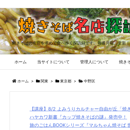
焼きそばの名店を求めて食べ歩く探訪録です。毎週月曜、更新！
ホーム
当サイトについて
管理人について
焼きそ
ホーム
>
関東
>
東京都
>
中野区
【講座】8/2 よみうりカルチャー自由が丘「
ハヤカワ新書『カップ焼きそばの謎』発売中！
旅のごはんBOOKシリーズ『マルちゃん焼そば 