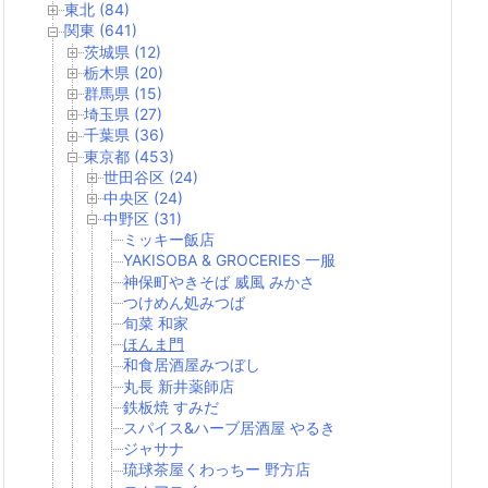
東北 (84)
関東 (641)
茨城県 (12)
栃木県 (20)
群馬県 (15)
埼玉県 (27)
千葉県 (36)
東京都 (453)
世田谷区 (24)
中央区 (24)
中野区 (31)
ミッキー飯店
YAKISOBA & GROCERIES 一服
神保町やきそば 威風 みかさ
つけめん処みつば
旬菜 和家
ほんま門
和食居酒屋みつぼし
丸長 新井薬師店
鉄板焼 すみだ
スパイス&ハーブ居酒屋 やるき
ジャサナ
琉球茶屋くわっちー 野方店