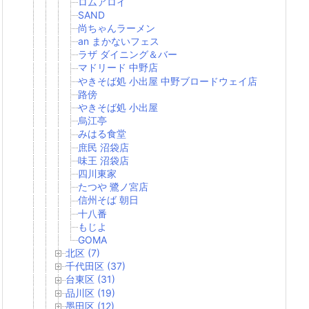
ロムアロイ
SAND
尚ちゃんラーメン
an まかないフェス
ラザ ダイニング＆バー
マドリード 中野店
やきそば処 小出屋 中野ブロードウェイ店
路傍
やきそば処 小出屋
烏江亭
みはる食堂
庶民 沼袋店
味王 沼袋店
四川東家
たつや 鷺ノ宮店
信州そば 朝日
十八番
もじよ
GOMA
北区 (7)
千代田区 (37)
台東区 (31)
品川区 (19)
墨田区 (12)