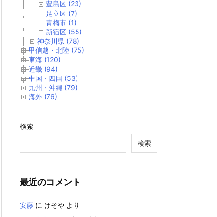
豊島区 (23)
足立区 (7)
青梅市 (1)
新宿区 (55)
神奈川県 (78)
甲信越・北陸 (75)
東海 (120)
近畿 (94)
中国・四国 (53)
九州・沖縄 (79)
海外 (76)
検索
検索
最近のコメント
安藤
に
けそや
より