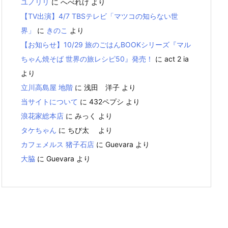
ユノリリ
に
へべれけ
より
【TV出演】4/7 TBSテレビ「マツコの知らない世
界」
に
きのこ
より
【お知らせ】10/29 旅のごはんBOOKシリーズ『マル
ちゃん焼そば 世界の旅レシピ50』発売！
に
act 2 ia
より
立川高島屋 地階
に
浅田 洋子
より
当サイトについて
に
432ペプシ
より
浪花家総本店
に
みっく
より
タケちゃん
に
ちび太
より
カフェメルス 猪子石店
に
Guevara
より
大脇
に
Guevara
より