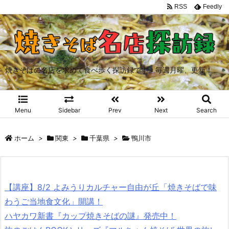
RSS
Feedly
焼きそばの名店を求めて食べ歩く探訪録です。毎週月曜、更新！
Menu
Sidebar
Prev
Next
Search
ホーム
>
関東
>
千葉県
>
鴨川市
【講座】8/2 よみうりカルチャー自由が丘「焼きそばで味
わうご当地食文化」開講！
ハヤカワ新書『カップ焼きそばの謎』発売中！