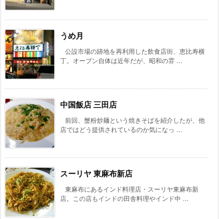
うめ月
公設市場の跡地を再利用した飲食店街、恵比寿横
丁。オープン自体は近年だが、昭和の雰 ...
中国飯店 三田店
前回、蟹粉炒麺という焼きそばを紹介したが、他
店ではどう提供されているのか気になっ ...
スーリヤ 東麻布新店
東麻布にあるインド料理店・スーリヤ東麻布新
店。この店もインドの田舎料理やインド中 ...