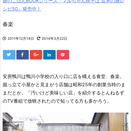
旅のごはんBOOKシリーズ『マルちゃん焼そば 世界の旅レ
シピ50』発売中！
春楽
2011年12月14日
2014年3月22日
安房鴨川は鴨川小学校の入り口に店を構える食堂、春楽。
掘っ立て小屋かと見まがう店舗は昭和25年の創業当時のま
まだとか。「汚いけど美味しい店」を紹介するとんねるず
のTV番組で放映されたので知ってる方も多かろう。