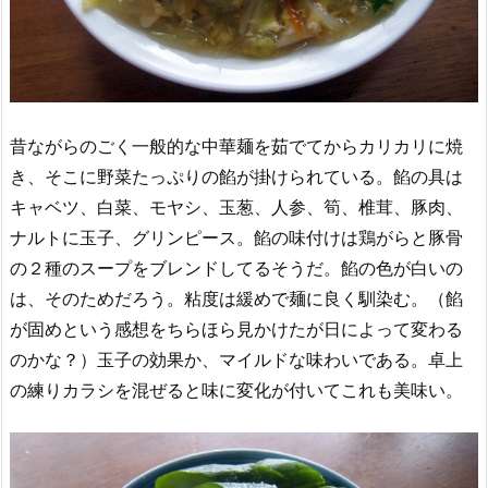
昔ながらのごく一般的な中華麺を茹でてからカリカリに焼
き、そこに野菜たっぷりの餡が掛けられている。餡の具は
キャベツ、白菜、モヤシ、玉葱、人参、筍、椎茸、豚肉、
ナルトに玉子、グリンピース。餡の味付けは鶏がらと豚骨
の２種のスープをブレンドしてるそうだ。餡の色が白いの
は、そのためだろう。粘度は緩めで麺に良く馴染む。（餡
が固めという感想をちらほら見かけたが日によって変わる
のかな？）玉子の効果か、マイルドな味わいである。卓上
の練りカラシを混ぜると味に変化が付いてこれも美味い。