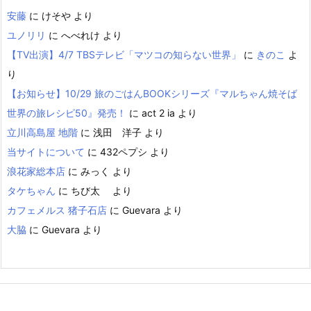
安藤
に
けそや
より
ユノリリ
に
へべれけ
より
【TV出演】4/7 TBSテレビ「マツコの知らない世界」
に
きのこ
よ
り
【お知らせ】10/29 旅のごはんBOOKシリーズ『マルちゃん焼そば
世界の旅レシピ50』発売！
に
act 2 ia
より
立川高島屋 地階
に
浅田 洋子
より
当サイトについて
に
432ペプシ
より
浪花家総本店
に
みっく
より
タケちゃん
に
ちび太
より
カフェメルス 猪子石店
に
Guevara
より
大脇
に
Guevara
より