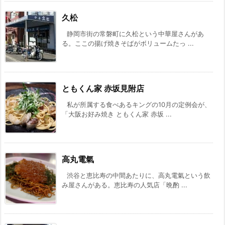
久松
静岡市街の常磐町に久松という中華屋さんがあ
る。ここの揚げ焼きそばがボリュームたっ ...
ともくん家 赤坂見附店
私が所属する食べあるキングの10月の定例会が、
「大阪お好み焼き ともくん家 赤坂 ...
高丸電氣
渋谷と恵比寿の中間あたりに、高丸電氣という飲
み屋さんがある。恵比寿の人気店「晩酌 ...