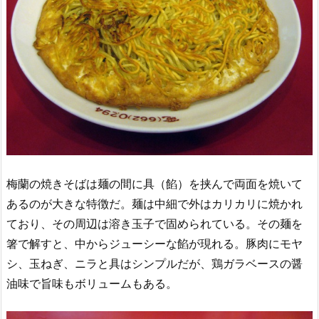
梅蘭の焼きそばは麺の間に具（餡）を挟んで両面を焼いて
あるのが大きな特徴だ。麺は中細で外はカリカリに焼かれ
ており、その周辺は溶き玉子で固められている。その麺を
箸で解すと、中からジューシーな餡が現れる。豚肉にモヤ
シ、玉ねぎ、ニラと具はシンプルだが、鶏ガラベースの醤
油味で旨味もボリュームもある。