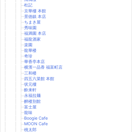
杜記
京華樓 本館
景徳鎮 本店
ちまき屋
秀味園
福満園 本店
福龍酒家
楽園
龍華楼
奇珍
華香亭本店
横濱一品香 福富町店
三和楼
四五六菜館 本館
状元樓
酔来軒
永福拉麺
醉楼別館
富士屋
龍味
Boogie Cafe
MOON Cafe
桃太郎