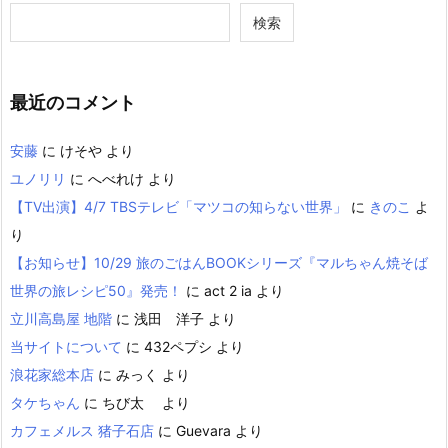
検索
最近のコメント
安藤
に
けそや
より
ユノリリ
に
へべれけ
より
【TV出演】4/7 TBSテレビ「マツコの知らない世界」
に
きのこ
よ
り
【お知らせ】10/29 旅のごはんBOOKシリーズ『マルちゃん焼そば
世界の旅レシピ50』発売！
に
act 2 ia
より
立川高島屋 地階
に
浅田 洋子
より
当サイトについて
に
432ペプシ
より
浪花家総本店
に
みっく
より
タケちゃん
に
ちび太
より
カフェメルス 猪子石店
に
Guevara
より