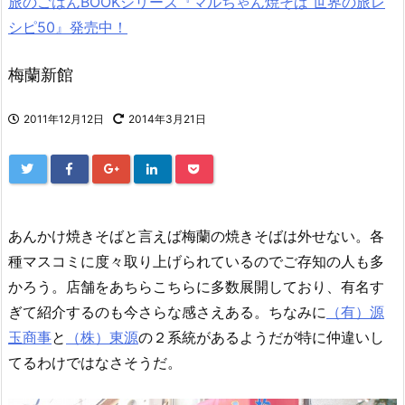
旅のごはんBOOKシリーズ『マルちゃん焼そば 世界の旅レ
シピ50』発売中！
梅蘭新館
2011年12月12日
2014年3月21日
あんかけ焼きそばと言えば梅蘭の焼きそばは外せない。各
種マスコミに度々取り上げられているのでご存知の人も多
かろう。店舗をあちらこちらに多数展開しており、有名す
ぎて紹介するのも今さらな感さえある。ちなみに
（有）源
玉商事
と
（株）東源
の２系統があるようだが特に仲違いし
てるわけではなさそうだ。