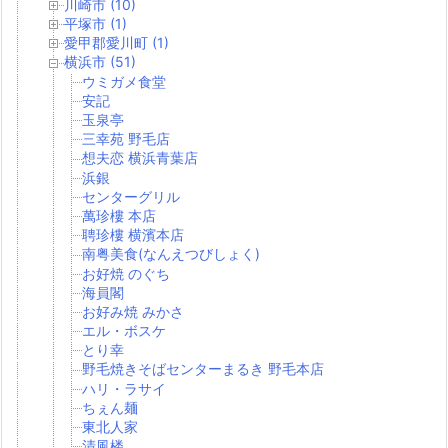
川崎市 (10)
平塚市 (1)
愛甲郡愛川町 (1)
横浜市 (51)
ウミガメ食堂
安記
玉泉亭
三幸苑 野毛店
想夫恋 横浜青葉店
浜銀
センターグリル
萬珍樓 本店
聘珍樓 横濱本店
南粤美食(なんえつびしょく)
お好焼 のぐち
海員閣
お好み焼 みかさ
エル・ボスケ
とり幸
野毛焼きそばセンターまるき 野毛本店
ハリ・ラサイ
ちぇん麺
東北人家
清風楼