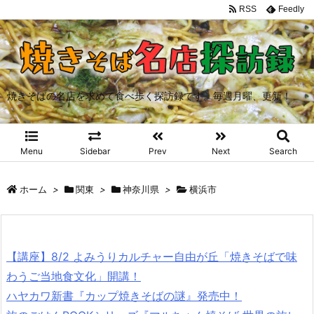
RSS
Feedly
焼きそばの名店を求めて食べ歩く探訪録です。毎週月曜、更新！
Menu
Sidebar
Prev
Next
Search
ホーム
>
関東
>
神奈川県
>
横浜市
【講座】8/2 よみうりカルチャー自由が丘「焼きそばで味
わうご当地食文化」開講！
ハヤカワ新書『カップ焼きそばの謎』発売中！