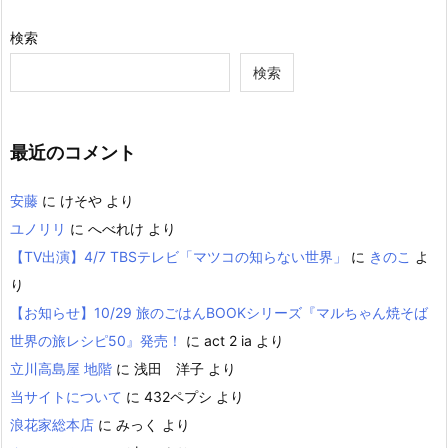
検索
検索
最近のコメント
安藤
に
けそや
より
ユノリリ
に
へべれけ
より
【TV出演】4/7 TBSテレビ「マツコの知らない世界」
に
きのこ
よ
り
【お知らせ】10/29 旅のごはんBOOKシリーズ『マルちゃん焼そば
世界の旅レシピ50』発売！
に
act 2 ia
より
立川高島屋 地階
に
浅田 洋子
より
当サイトについて
に
432ペプシ
より
浪花家総本店
に
みっく
より