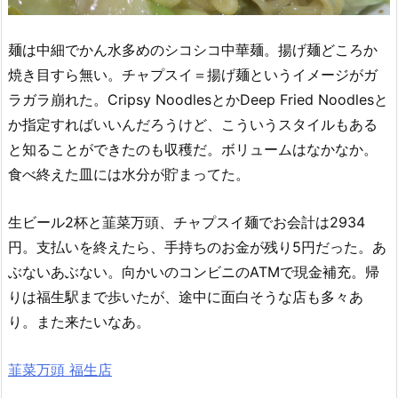
麺は中細でかん水多めのシコシコ中華麺。揚げ麺どころか
焼き目すら無い。チャプスイ＝揚げ麺というイメージがガ
ラガラ崩れた。Cripsy NoodlesとかDeep Fried Noodlesと
か指定すればいいんだろうけど、こういうスタイルもある
と知ることができたのも収穫だ。ボリュームはなかなか。
食べ終えた皿には水分が貯まってた。
生ビール2杯と韮菜万頭、チャプスイ麺でお会計は2934
円。支払いを終えたら、手持ちのお金が残り5円だった。あ
ぶないあぶない。向かいのコンビニのATMで現金補充。帰
りは福生駅まで歩いたが、途中に面白そうな店も多々あ
り。また来たいなあ。
韮菜万頭 福生店