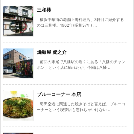
三和楼
横浜中華街の老舗上海料理店、3軒目に紹介する
のは三和楼。1962年(昭和37年) ...
焼麺屋 虎之介
前回の末尾で八幡駅の近くにある「八幡のチャン
ポン」という店に触れたが、今回は八幡 ...
ブルーコーナー 本店
羽田空港に関連した焼きそばと言えば、ブルーコ
ーナーという喫茶店も忘れちゃいけない ...