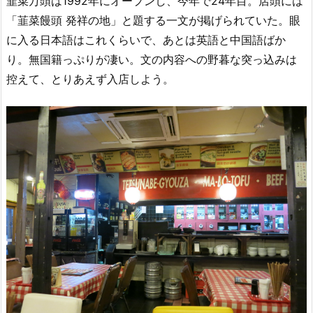
韮菜万頭は1992年にオープンし、今年で24年目。店頭には
「韮菜饅頭 発祥の地」と題する一文が掲げられていた。眼
に入る日本語はこれくらいで、あとは英語と中国語ばか
り。無国籍っぷりが凄い。文の内容への野暮な突っ込みは
控えて、とりあえず入店しよう。