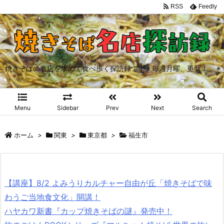
RSS
Feedly
焼きそばの名店を求めて食べ歩く探訪録です。毎週月曜、更新！
Menu
Sidebar
Prev
Next
Search
ホーム
>
関東
>
東京都
>
福生市
【講座】8/2 よみうりカルチャー自由が丘「焼きそばで味
わうご当地食文化」開講！
ハヤカワ新書『カップ焼きそばの謎』発売中！