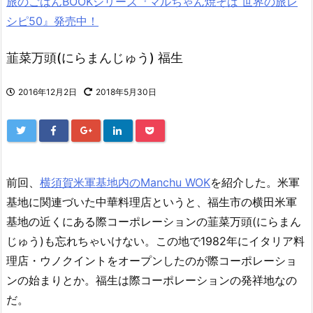
旅のごはんBOOKシリーズ『マルちゃん焼そば 世界の旅レ
シピ50』発売中！
韮菜万頭(にらまんじゅう) 福生
2016年12月2日
2018年5月30日
前回、
横須賀米軍基地内のManchu WOK
を紹介した。米軍
基地に関連づいた中華料理店というと、福生市の横田米軍
基地の近くにある際コーポレーションの韮菜万頭(にらまん
じゅう)も忘れちゃいけない。この地で1982年にイタリア料
理店・ウノクイントをオープンしたのが際コーポレーショ
ンの始まりとか。福生は際コーポレーションの発祥地なの
だ。