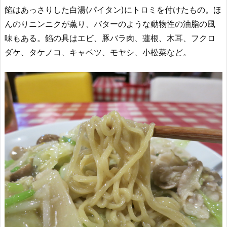
餡はあっさりした白湯(パイタン)にトロミを付けたもの。ほ
んのりニンニクが薫り、バターのような動物性の油脂の風
味もある。餡の具はエビ、豚バラ肉、蓮根、木耳、フクロ
ダケ、タケノコ、キャベツ、モヤシ、小松菜など。