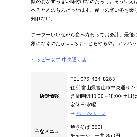
飯のおかずっぽい味付けなのだろう。そういえ
べるためのものだったはず。越中の寒い冬を乗
知れない。
フーフーいいながら食べ終わってお会計。最後
象になるのだが……ちょっともやもや。アンハ
ハッピー食堂 中央通り店
TEL:076-424-8263
住所:富山県富山市中央通り2-3
店舗情報
営業時間:10:00～18:00(土日
定休日:水曜
→
ホームページ
焼きそば 650円
主なメニュー
チャーシュー丼 850円