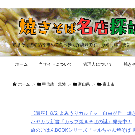
焼きそばの名店を求めて食べ歩く探訪録です。毎週月曜、更新！
ホーム
当サイトについて
管理人について
焼きそ
ホーム
>
甲信越・北陸
>
富山県
>
富山市
【講座】8/2 よみうりカルチャー自由が丘「
ハヤカワ新書『カップ焼きそばの謎』発売中！
旅のごはんBOOKシリーズ『マルちゃん焼そば 