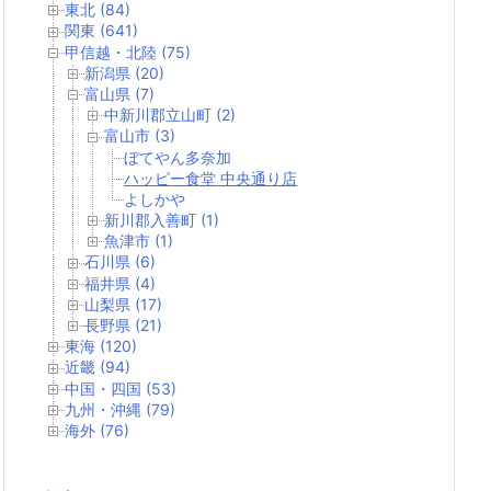
東北 (84)
関東 (641)
甲信越・北陸 (75)
新潟県 (20)
富山県 (7)
中新川郡立山町 (2)
富山市 (3)
ぼてやん多奈加
ハッピー食堂 中央通り店
よしかや
新川郡入善町 (1)
魚津市 (1)
石川県 (6)
福井県 (4)
山梨県 (17)
長野県 (21)
東海 (120)
近畿 (94)
中国・四国 (53)
九州・沖縄 (79)
海外 (76)