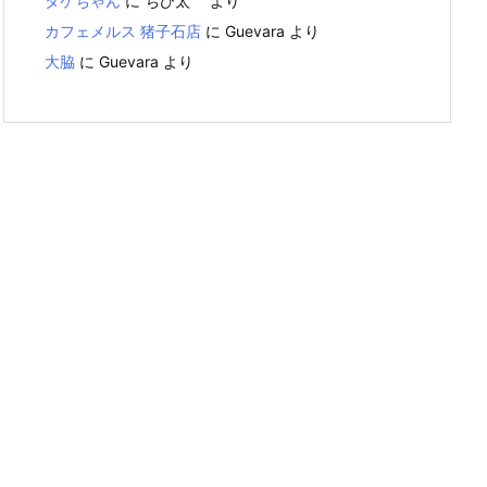
タケちゃん
に
ちび太
より
カフェメルス 猪子石店
に
Guevara
より
大脇
に
Guevara
より