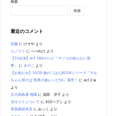
検索
検索
最近のコメント
安藤
に
けそや
より
ユノリリ
に
へべれけ
より
【TV出演】4/7 TBSテレビ「マツコの知らない世
界」
に
きのこ
より
【お知らせ】10/29 旅のごはんBOOKシリーズ『マル
ちゃん焼そば 世界の旅レシピ50』発売！
に
act 2 ia
より
立川高島屋 地階
に
浅田 洋子
より
当サイトについて
に
432ペプシ
より
浪花家総本店
に
みっく
より