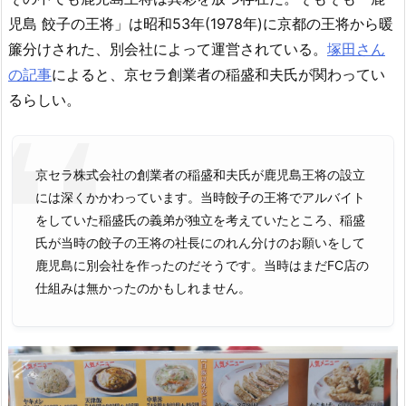
児島 餃子の王将」は昭和53年(1978年)に京都の王将から暖
簾分けされた、別会社によって運営されている。
塚田さん
の記事
によると、京セラ創業者の稲盛和夫氏が関わってい
るらしい。
京セラ株式会社の創業者の稲盛和夫氏が鹿児島王将の設立
には深くかかわっています。当時餃子の王将でアルバイト
をしていた稲盛氏の義弟が独立を考えていたところ、稲盛
氏が当時の餃子の王将の社長にのれん分けのお願いをして
鹿児島に別会社を作ったのだそうです。当時はまだFC店の
仕組みは無かったのかもしれません。