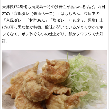
天津飯(748円)も鹿児島王将の独自性があふれる品だ。西日
本の「京風ダレ（醤油ベース）」はもちろん、東日本の
「京風ダレ」「甘酢あん」「塩ダレ」とも違う、黒酢仕上
げの真っ黒な餡が特徴。酸味が聞いているがまろやかでキ
ツくなく、ポン酢ぐらいの仕上がり。卵がフワフワで大好
評。