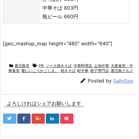
中華そば 803円
瓶ビール 660円
[geo_mashup_map height="480" width="640"]
鹿児島市
PR
,
ソース焼きそば
,
中華料理店
,
土地中華
,
大衆食堂・中
華食堂
,
愛にいこうかごしま。
,
焼きそば
,
町中華
,
餃子専門店
,
鹿児島グルメ
Posted by
SaltyDog
よろしければシェアお願いします