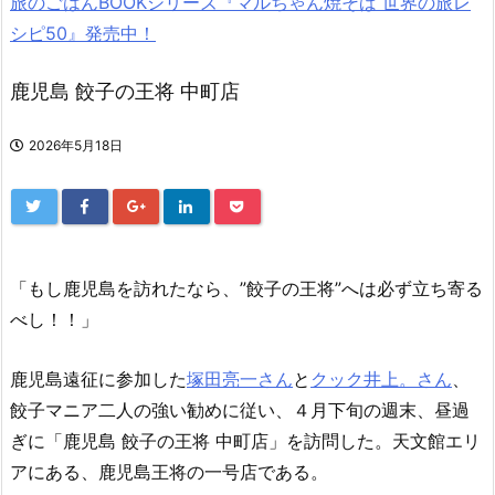
旅のごはんBOOKシリーズ『マルちゃん焼そば 世界の旅レ
シピ50』発売中！
鹿児島 餃子の王将 中町店
2026年5月18日
「もし鹿児島を訪れたなら、”餃子の王将”へは必ず立ち寄る
べし！！」
鹿児島遠征に参加した
塚田亮一さん
と
クック井上。さん
、
餃子マニア二人の強い勧めに従い、４月下旬の週末、昼過
ぎに「鹿児島 餃子の王将 中町店」を訪問した。天文館エリ
アにある、鹿児島王将の一号店である。