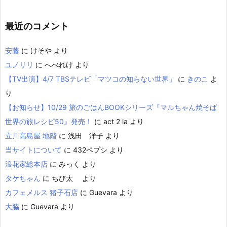
最近のコメント
安藤
に
けそや
より
ユノリリ
に
へべれけ
より
【TV出演】4/7 TBSテレビ「マツコの知らない世界」
に
きのこ
よ
り
【お知らせ】10/29 旅のごはんBOOKシリーズ『マルちゃん焼そば
世界の旅レシピ50』発売！
に
act 2 ia
より
立川高島屋 地階
に
浅田 洋子
より
当サイトについて
に
432ペプシ
より
浪花家総本店
に
みっく
より
タケちゃん
に
ちび太
より
カフェメルス 猪子石店
に
Guevara
より
大脇
に
Guevara
より