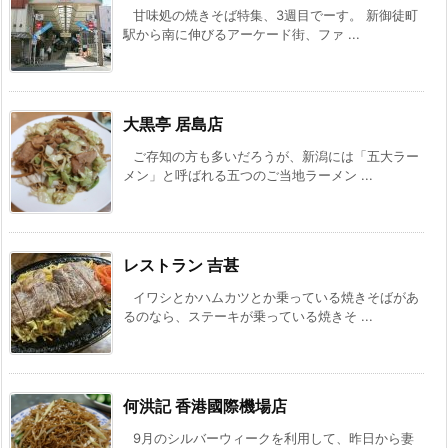
甘味処の焼きそば特集、3週目でーす。 新御徒町
駅から南に伸びるアーケード街、ファ ...
大黒亭 居島店
ご存知の方も多いだろうが、新潟には「五大ラー
メン」と呼ばれる五つのご当地ラーメン ...
レストラン 吉甚
イワシとかハムカツとか乗っている焼きそばがあ
るのなら、ステーキが乗っている焼きそ ...
何洪記 香港國際機場店
9月のシルバーウィークを利用して、昨日から妻