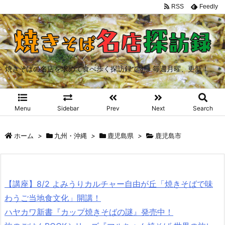
RSS
Feedly
焼きそばの名店を求めて食べ歩く探訪録です。毎週月曜、更新！
Menu
Sidebar
Prev
Next
Search
ホーム
>
九州・沖縄
>
鹿児島県
>
鹿児島市
【講座】8/2 よみうりカルチャー自由が丘「焼きそばで味
わうご当地食文化」開講！
ハヤカワ新書『カップ焼きそばの謎』発売中！