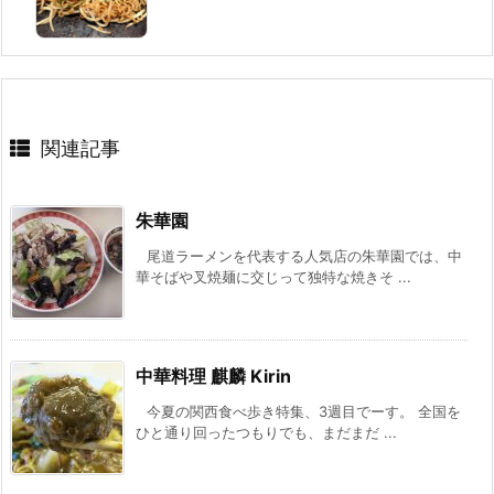
関連記事
朱華園
尾道ラーメンを代表する人気店の朱華園では、中
華そばや叉焼麺に交じって独特な焼きそ ...
中華料理 麒麟 Kirin
今夏の関西食べ歩き特集、3週目でーす。 全国を
ひと通り回ったつもりでも、まだまだ ...