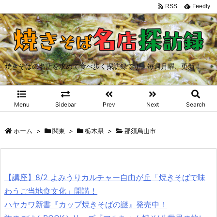
RSS
Feedly
焼きそばの名店を求めて食べ歩く探訪録です。毎週月曜、更新！
Menu
Sidebar
Prev
Next
Search
ホーム
>
関東
>
栃木県
>
那須烏山市
【講座】8/2 よみうりカルチャー自由が丘「焼きそばで味
わうご当地食文化」開講！
ハヤカワ新書『カップ焼きそばの謎』発売中！