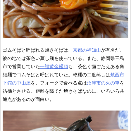
ゴムそばと呼ばれる焼きそばは、
京都の福知山
が有名だ。
彼の地では茶色い蒸し麺を使っている。また、静岡県三島
市で営業していた
一福黄金饅頭
も、茶色く歯ごたえある角
細麺でゴムそばと呼ばれていた。乾麺の二度蒸しは
筑西市
下館の中山屋
を、フォークで食べる点は
沼津市の火の車
を
彷彿とさせる。距離を隔てた焼きそばなのに、いろいろ共
通点があるのが面白い。