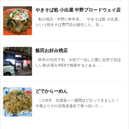
やきそば処 小出屋 中野ブロードウェイ店
私の地元・中野に昨年末、「やきそば処 小出屋」
という焼きそば専門店が誕生した。当 ...
飯田お好み焼店
昨年の10月下旬、大垣で一泊した際に近所で目ぼ
しい飲み屋をWEBで検索するとある ...
どでからーめん
この8月、北海道へ一週間ほど行ってきました！
今週よりその北海道遠征で食べ歩いた ...