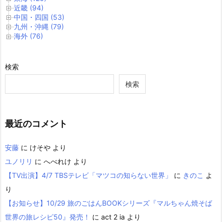
近畿 (94)
中国・四国 (53)
九州・沖縄 (79)
海外 (76)
検索
検索
最近のコメント
安藤
に
けそや
より
ユノリリ
に
へべれけ
より
【TV出演】4/7 TBSテレビ「マツコの知らない世界」
に
きのこ
よ
り
【お知らせ】10/29 旅のごはんBOOKシリーズ『マルちゃん焼そば
世界の旅レシピ50』発売！
に
act 2 ia
より