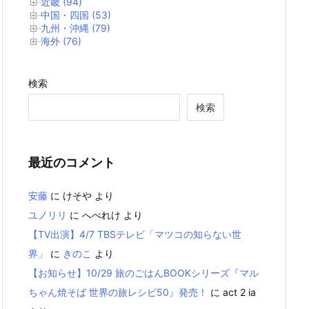
近畿 (94)
中国・四国 (53)
九州・沖縄 (79)
海外 (76)
検索
検索
最近のコメント
安藤
に
けそや
より
ユノリリ
に
へべれけ
より
【TV出演】4/7 TBSテレビ「マツコの知らない世
界」
に
きのこ
より
【お知らせ】10/29 旅のごはんBOOKシリーズ『マル
ちゃん焼そば 世界の旅レシピ50』発売！
に
act 2 ia