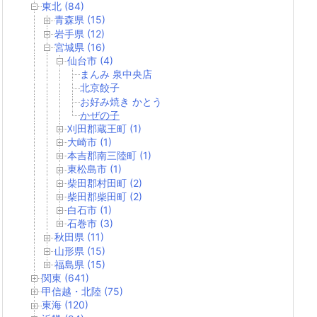
東北 (84)
青森県 (15)
岩手県 (12)
宮城県 (16)
仙台市 (4)
まんみ 泉中央店
北京餃子
お好み焼き かとう
かぜの子
刈田郡蔵王町 (1)
大崎市 (1)
本吉郡南三陸町 (1)
東松島市 (1)
柴田郡村田町 (2)
柴田郡柴田町 (2)
白石市 (1)
石巻市 (3)
秋田県 (11)
山形県 (15)
福島県 (15)
関東 (641)
甲信越・北陸 (75)
東海 (120)