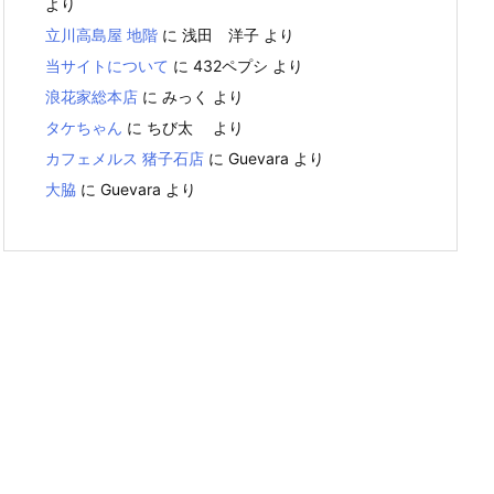
より
立川高島屋 地階
に
浅田 洋子
より
当サイトについて
に
432ペプシ
より
浪花家総本店
に
みっく
より
タケちゃん
に
ちび太
より
カフェメルス 猪子石店
に
Guevara
より
大脇
に
Guevara
より