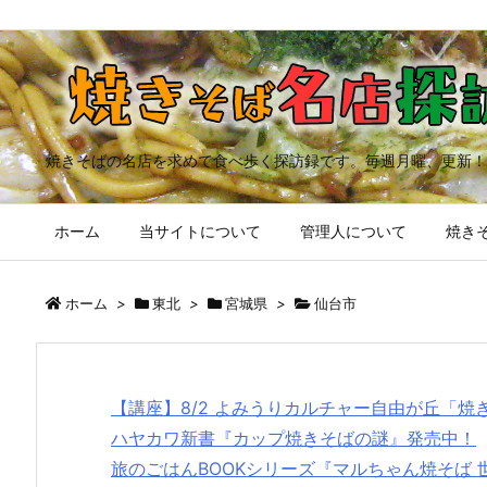
焼きそばの名店を求めて食べ歩く探訪録です。毎週月曜、更新！
ホーム
当サイトについて
管理人について
焼きそ
ホーム
>
東北
>
宮城県
>
仙台市
【講座】8/2 よみうりカルチャー自由が丘「
ハヤカワ新書『カップ焼きそばの謎』発売中！
旅のごはんBOOKシリーズ『マルちゃん焼そば 