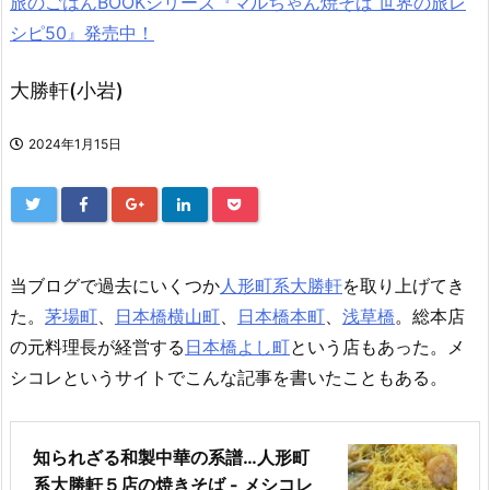
旅のごはんBOOKシリーズ『マルちゃん焼そば 世界の旅レ
シピ50』発売中！
大勝軒(小岩)
2024年1月15日
当ブログで過去にいくつか
人形町系大勝軒
を取り上げてき
た。
茅場町
、
日本橋横山町
、
日本橋本町
、
浅草橋
。総本店
の元料理長が経営する
日本橋よし町
という店もあった。メ
シコレというサイトでこんな記事を書いたこともある。
知られざる和製中華の系譜…人形町
系大勝軒５店の焼きそば - メシコレ