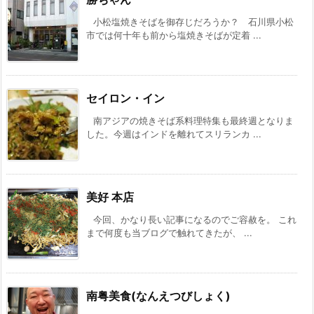
小松塩焼きそばを御存じだろうか？ 石川県小松
市では何十年も前から塩焼きそばが定着 ...
セイロン・イン
南アジアの焼きそば系料理特集も最終週となりま
した。今週はインドを離れてスリランカ ...
美好 本店
今回、かなり長い記事になるのでご容赦を。 これ
まで何度も当ブログで触れてきたが、 ...
南粤美食(なんえつびしょく)