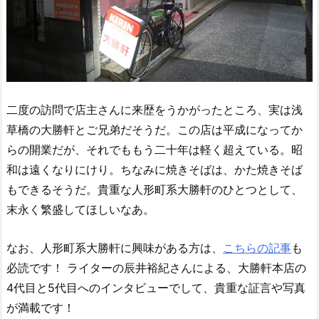
二度の訪問で店主さんに来歴をうかがったところ、実は浅
草橋の大勝軒とご兄弟だそうだ。この店は平成になってか
らの開業だが、それでももう二十年は軽く超えている。昭
和は遠くなりにけり。ちなみに焼きそばは、かた焼きそば
もできるそうだ。貴重な人形町系大勝軒のひとつとして、
末永く繁盛してほしいなあ。
なお、人形町系大勝軒に興味がある方は、
こちらの記事
も
必読です！ ライターの辰井裕紀さんによる、大勝軒本店の
4代目と5代目へのインタビューでして、貴重な証言や写真
が満載です！