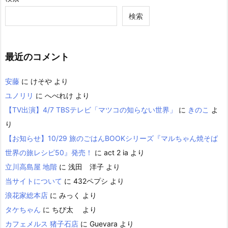
検索
最近のコメント
安藤
に
けそや
より
ユノリリ
に
へべれけ
より
【TV出演】4/7 TBSテレビ「マツコの知らない世界」
に
きのこ
よ
り
【お知らせ】10/29 旅のごはんBOOKシリーズ『マルちゃん焼そば
世界の旅レシピ50』発売！
に
act 2 ia
より
立川高島屋 地階
に
浅田 洋子
より
当サイトについて
に
432ペプシ
より
浪花家総本店
に
みっく
より
タケちゃん
に
ちび太
より
カフェメルス 猪子石店
に
Guevara
より