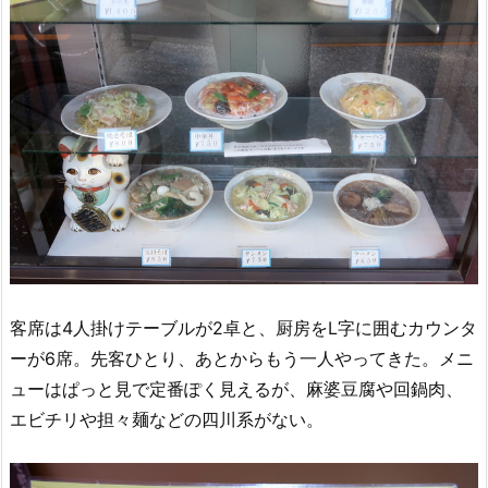
客席は4人掛けテーブルが2卓と、厨房をL字に囲むカウンタ
ーが6席。先客ひとり、あとからもう一人やってきた。メニ
ューはぱっと見で定番ぽく見えるが、麻婆豆腐や回鍋肉、
エビチリや担々麺などの四川系がない。