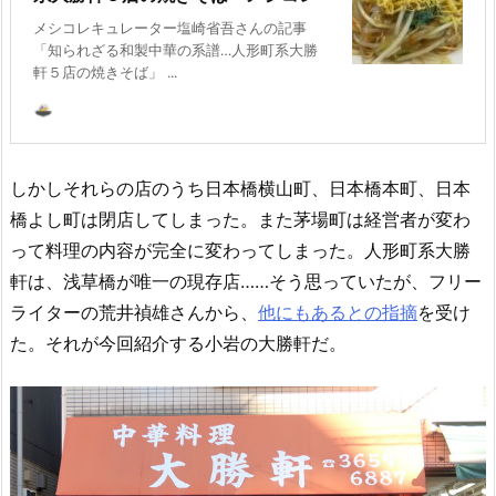
メシコレキュレーター塩崎省吾さんの記事
「知られざる和製中華の系譜…人形町系大勝
軒５店の焼きそば」 ...
しかしそれらの店のうち日本橋横山町、日本橋本町、日本
橋よし町は閉店してしまった。また茅場町は経営者が変わ
って料理の内容が完全に変わってしまった。人形町系大勝
軒は、浅草橋が唯一の現存店……そう思っていたが、フリー
ライターの荒井禎雄さんから、
他にもあるとの指摘
を受け
た。それが今回紹介する小岩の大勝軒だ。