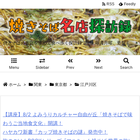
RSS
Feedly
焼きそばの名店を求めて食べ歩く探訪録です。毎週月曜、更新！
Menu
Sidebar
Prev
Next
Search
ホーム
>
関東
>
東京都
>
江戸川区
【講座】8/2 よみうりカルチャー自由が丘「焼きそばで味
わうご当地食文化」開講！
ハヤカワ新書『カップ焼きそばの謎』発売中！