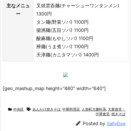
主なメニュ
叉焼雲呑麺(チャーシューワンタンメン)
ー
1300円
タン麺(野菜ソバ) 1100円
揚洲麺(五目ソバ) 1100円
酸麻麺(もやしソバ) 1100円
辨麺(うま煮ソバ) 1100円
天津麺(カニタマソバ) 1400円
[geo_mashup_map height="480" width="640"]
中央区
あんかけ焼きそば
,
中華料理店
,
人形町大勝軒系
,
大衆食堂・
中華食堂
,
焼きそば
Posted by
SaltyDog