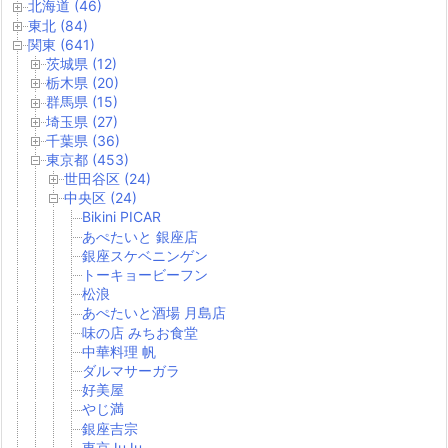
北海道 (46)
東北 (84)
関東 (641)
茨城県 (12)
栃木県 (20)
群馬県 (15)
埼玉県 (27)
千葉県 (36)
東京都 (453)
世田谷区 (24)
中央区 (24)
Bikini PICAR
あぺたいと 銀座店
銀座スケベニンゲン
トーキョービーフン
松浪
あぺたいと酒場 月島店
味の店 みちお食堂
中華料理 帆
ダルマサーガラ
好美屋
やじ満
銀座吉宗
東京JuJu