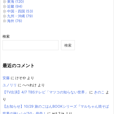
東海 (120)
近畿 (94)
中国・四国 (53)
九州・沖縄 (79)
海外 (76)
検索
検索
最近のコメント
安藤
に
けそや
より
ユノリリ
に
へべれけ
より
【TV出演】4/7 TBSテレビ「マツコの知らない世界」
に
きのこ
よ
り
【お知らせ】10/29 旅のごはんBOOKシリーズ『マルちゃん焼そば
世界の旅レシピ50』発売！
に
act 2 ia
より