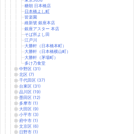
糖朝 日本橋店
日本橋よし町
皆楽園
維新號 銀座本店
銀座アスター 本店
そば所よし田
江戸川
大勝軒（日本橋本町）
大勝軒（日本橋横山町）
大勝軒（茅場町）
多け乃食堂
中野区 (31)
北区 (7)
千代田区 (37)
台東区 (31)
品川区 (19)
墨田区 (12)
多摩市 (1)
大田区 (9)
小平市 (3)
府中市 (1)
文京区 (6)
日野市 (1)