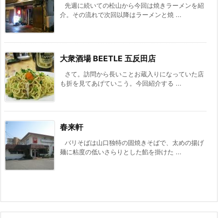
先週に続いての松山から今回は焼きラーメンを紹
介。その流れで次回以降はラーメンと焼 ...
大衆酒場 BEETLE 五反田店
さて。訪問から長いことお蔵入りになっていた店
も折を見てあげていこう。今回紹介する ...
春来軒
バリそばは山口独特の固焼きそばで、太めの揚げ
麺に粘度の低いさらりとした餡を掛けた ...