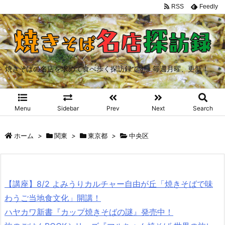
RSS
Feedly
焼きそばの名店を求めて食べ歩く探訪録です。毎週月曜、更新！
Menu
Sidebar
Prev
Next
Search
ホーム
>
関東
>
東京都
>
中央区
【講座】8/2 よみうりカルチャー自由が丘「焼きそばで味
わうご当地食文化」開講！
ハヤカワ新書『カップ焼きそばの謎』発売中！