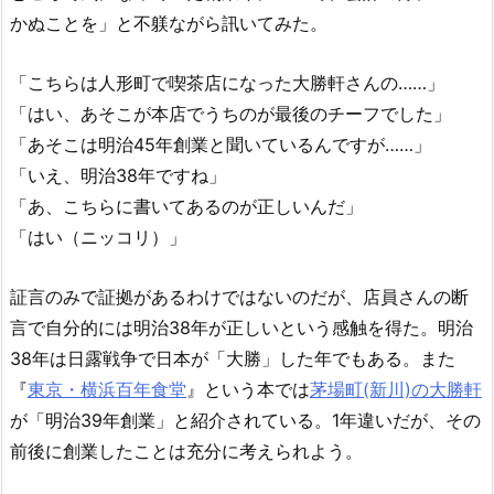
かぬことを」と不躾ながら訊いてみた。
「こちらは人形町で喫茶店になった大勝軒さんの……」
「はい、あそこが本店でうちのが最後のチーフでした」
「あそこは明治45年創業と聞いているんですが……」
「いえ、明治38年ですね」
「あ、こちらに書いてあるのが正しいんだ」
「はい（ニッコリ）」
証言のみで証拠があるわけではないのだが、店員さんの断
言で自分的には明治38年が正しいという感触を得た。明治
38年は日露戦争で日本が「大勝」した年でもある。また
『
東京・横浜百年食堂
』という本では
茅場町(新川)の大勝軒
が「明治39年創業」と紹介されている。1年違いだが、その
前後に創業したことは充分に考えられよう。