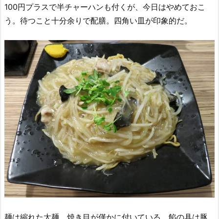
100円プラスで半チャーハンも付くが、今日はやめておこ
う。待つこと十分余りで配膳。四角い皿が印象的だ。
麺は縮れた太麺。焼き目が僅かに付いている。餡の具は豚