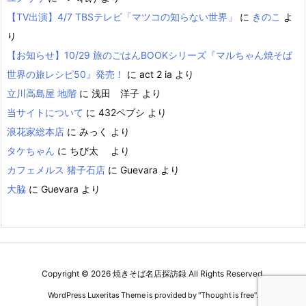
【TV出演】4/7 TBSテレビ「マツコの知らない世界」
に
きのこ
よ
り
【お知らせ】10/29 旅のごはんBOOKシリーズ『マルちゃん焼そば
世界の旅レシピ50』発売！
に
act 2 ia
より
立川高島屋 地階
に
浅田 洋子
より
当サイトについて
に
432ペプシ
より
浪花家総本店
に
みっく
より
タケちゃん
に
ちび太
より
カフェメルス 猪子石店
に
Guevara
より
大脇
に
Guevara
より
Copyright ©
2026
焼きそば名店探訪録
All Rights Reserved.
WordPress Luxeritas Theme is provided by "
Thought is free
".