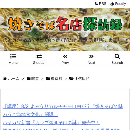
RSS
Feedly
焼きそばの名店を求めて食べ歩く探訪録です。毎週月曜、更新！
Menu
Sidebar
Prev
Next
Search
ホーム
>
関東
>
東京都
>
千代田区
【講座】8/2 よみうりカルチャー自由が丘「焼きそばで味
わうご当地食文化」開講！
ハヤカワ新書『カップ焼きそばの謎』発売中！