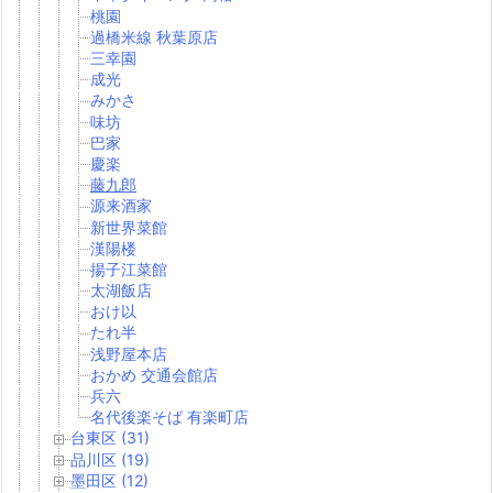
桃園
過橋米線 秋葉原店
三幸園
成光
みかさ
味坊
巴家
慶楽
藤九郎
源来酒家
新世界菜館
漢陽楼
揚子江菜館
太湖飯店
おけ以
たれ半
浅野屋本店
おかめ 交通会館店
兵六
名代後楽そば 有楽町店
台東区 (31)
品川区 (19)
墨田区 (12)