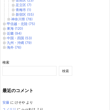
豊島区 (23)
足立区 (7)
青梅市 (1)
新宿区 (55)
神奈川県 (78)
甲信越・北陸 (75)
東海 (120)
近畿 (94)
中国・四国 (53)
九州・沖縄 (79)
海外 (76)
検索
検索
最近のコメント
安藤
に
けそや
より
ユノリリ
に
へべれけ
より