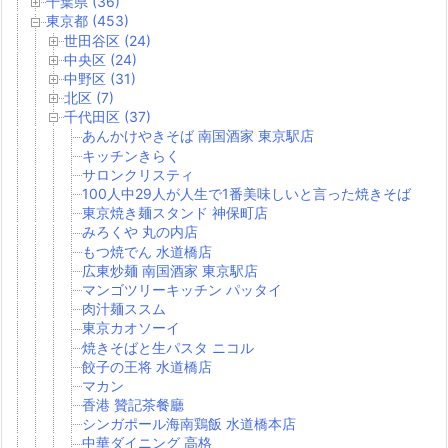
千葉県 (36)
東京都 (453)
世田谷区 (24)
中央区 (24)
中野区 (31)
北区 (7)
千代田区 (37)
あんかけやきそば 南国酒家 東京駅店
キッチンきらく
サロンクリスティ
100人中29人が人生で1番美味しいと言った焼きそば
東京焼き麺スタンド 神保町店
みろくや 丸の内店
もつ焼でん 水道橋店
広東炒麺 南国酒家 東京駅店
マンゴツリーキッチン パッタイ
肉汁麺ススム
東京カオソーイ
焼きそばと生パスタ ニコル
餃子の王将 水道橋店
マカン
香港 贊記茶餐廳
シンガポール海南鶏飯 水道橋本店
中華ダイニング 高格