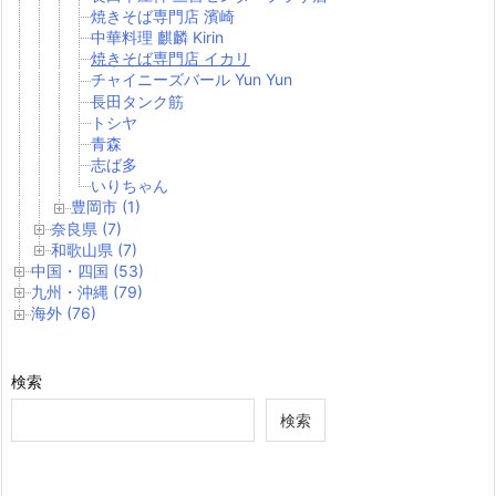
焼きそば専門店 濱崎
中華料理 麒麟 Kirin
焼きそば専門店 イカリ
チャイニーズバール Yun Yun
長田タンク筋
トシヤ
青森
志ば多
いりちゃん
豊岡市 (1)
奈良県 (7)
和歌山県 (7)
中国・四国 (53)
九州・沖縄 (79)
海外 (76)
検索
検索