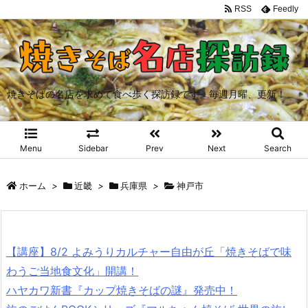
RSS
Feedly
焼きそばの名店を求めて食べ歩く探訪録です。毎週月曜、更新！
Menu
Sidebar
Prev
Next
Search
ホーム
>
近畿
>
兵庫県
>
神戸市
【講座】8/2 よみうりカルチャー自由が丘「焼きそばで味
わうご当地食文化」開講！
ハヤカワ新書『カップ焼きそばの謎』発売中！