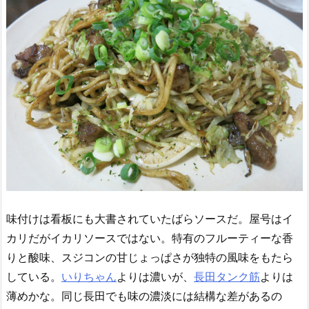
味付けは看板にも大書されていたばらソースだ。屋号はイ
カリだがイカリソースではない。特有のフルーティーな香
りと酸味、スジコンの甘じょっぱさが独特の風味をもたら
している。
いりちゃん
よりは濃いが、
長田タンク筋
よりは
薄めかな。同じ長田でも味の濃淡には結構な差があるの