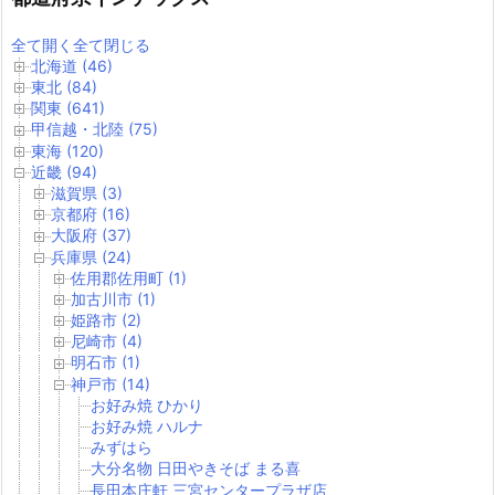
全て開く
全て閉じる
北海道 (46)
東北 (84)
関東 (641)
甲信越・北陸 (75)
東海 (120)
近畿 (94)
滋賀県 (3)
京都府 (16)
大阪府 (37)
兵庫県 (24)
佐用郡佐用町 (1)
加古川市 (1)
姫路市 (2)
尼崎市 (4)
明石市 (1)
神戸市 (14)
お好み焼 ひかり
お好み焼 ハルナ
みずはら
大分名物 日田やきそば まる喜
長田本庄軒 三宮センタープラザ店