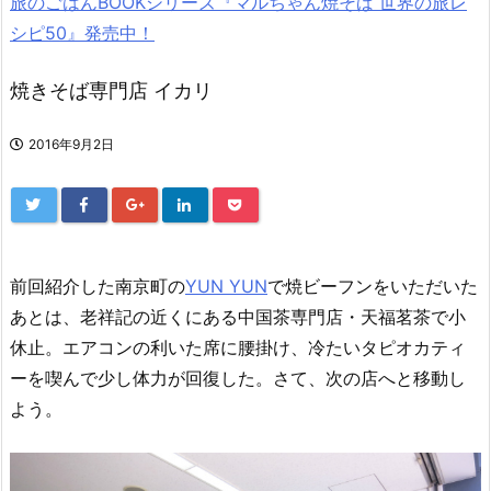
旅のごはんBOOKシリーズ『マルちゃん焼そば 世界の旅レ
シピ50』発売中！
焼きそば専門店 イカリ
2016年9月2日
前回紹介した南京町の
YUN YUN
で焼ビーフンをいただいた
あとは、老祥記の近くにある中国茶専門店・天福茗茶で小
休止。エアコンの利いた席に腰掛け、冷たいタピオカティ
ーを喫んで少し体力が回復した。さて、次の店へと移動し
よう。