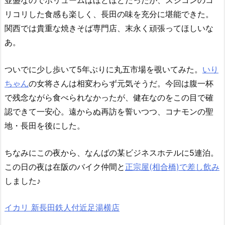
並盛なのでボリュームはほどほどだったが、スジコンのコ
リコリした食感も楽しく、長田の味を充分に堪能できた。
関西では貴重な焼きそば専門店、末永く頑張ってほしいな
あ。
ついでに少し歩いて5年ぶりに丸五市場を覗いてみた。
いり
ちゃん
の女将さんは相変わらず元気そうだ。今回は腹一杯
で残念ながら食べられなかったが、健在なのをこの目で確
認できて一安心。遠からぬ再訪を誓いつつ、コナモンの聖
地・長田を後にした。
ちなみにこの夜から、なんばの某ビジネスホテルに5連泊。
この日の夜は在阪のバイク仲間と
正宗屋(相合橋)で差し飲み
しました♪
イカリ 新長田鉄人付近足湯横店