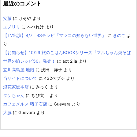
最近のコメント
安藤
に
けそや
より
ユノリリ
に
へべれけ
より
【TV出演】4/7 TBSテレビ「マツコの知らない世界」
に
きのこ
よ
り
【お知らせ】10/29 旅のごはんBOOKシリーズ『マルちゃん焼そば
世界の旅レシピ50』発売！
に
act 2 ia
より
立川高島屋 地階
に
浅田 洋子
より
当サイトについて
に
432ペプシ
より
浪花家総本店
に
みっく
より
タケちゃん
に
ちび太
より
カフェメルス 猪子石店
に
Guevara
より
大脇
に
Guevara
より