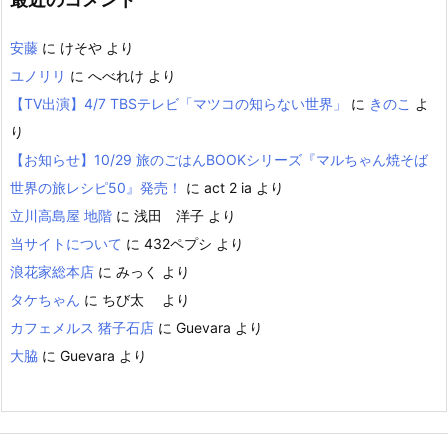
安藤
に
けそや
より
ユノリリ
に
へべれけ
より
【TV出演】4/7 TBSテレビ「マツコの知らない世界」
に
きのこ
よ
り
【お知らせ】10/29 旅のごはんBOOKシリーズ『マルちゃん焼そば
世界の旅レシピ50』発売！
に
act 2 ia
より
立川高島屋 地階
に
浅田 洋子
より
当サイトについて
に
432ペプシ
より
浪花家総本店
に
みっく
より
タケちゃん
に
ちび太
より
カフェメルス 猪子石店
に
Guevara
より
大脇
に
Guevara
より