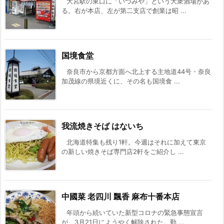
大宮駅の東口に「いづみや」という大衆酒場があ
る。右が本店、左が第二支店で創業は昭 ...
国境食堂
奈良市から京都方面へ北上する主地道44号・奈良
加茂線の県境近くに、その名も国境食 ...
我流焼きそば はないち
北海道特集も残り1軒。今週はそれに加えて東京
の新しい焼きそば専門店2軒をご紹介し ...
中國菜 老四川 飄香 麻布十番本店
年頭から続いていた新型コロナの緊急事態宣言
が、3月21日にようやく解除された。勤 ...