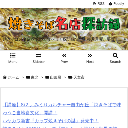
RSS
Feedly
焼きそばの名店を求めて食べ歩く探訪録です。毎週月曜、更新！
Menu
Sidebar
Prev
Next
Search
ホーム
>
東北
>
山形県
>
天童市
【講座】8/2 よみうりカルチャー自由が丘「焼きそばで味
わうご当地食文化」開講！
ハヤカワ新書『カップ焼きそばの謎』発売中！