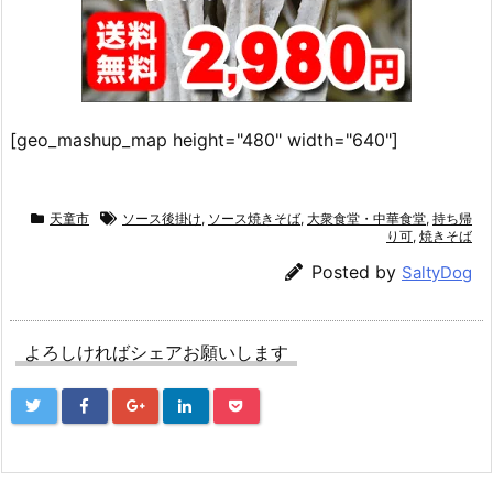
[geo_mashup_map height="480" width="640"]
天童市
ソース後掛け
,
ソース焼きそば
,
大衆食堂・中華食堂
,
持ち帰
り可
,
焼きそば
Posted by
SaltyDog
よろしければシェアお願いします