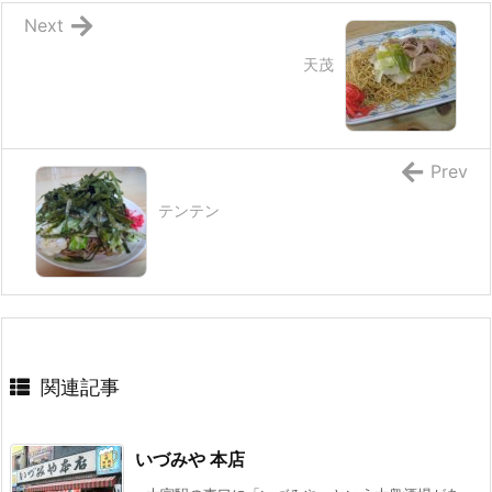
Next
天茂
Prev
テンテン
関連記事
いづみや 本店