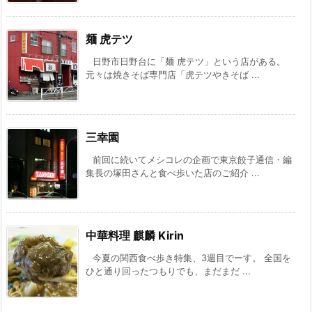
麺 虎テツ
日野市日野台に「麺 虎テツ」という店がある。
元々は焼きそば専門店「虎テツやきそば ...
三幸園
前回に続いてメシコレの企画で東京餃子通信・編
集長の塚田さんと食べ歩いた店のご紹介 ...
中華料理 麒麟 Kirin
今夏の関西食べ歩き特集、3週目でーす。 全国を
ひと通り回ったつもりでも、まだまだ ...