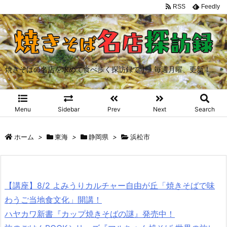
RSS
Feedly
焼きそばの名店を求めて食べ歩く探訪録です。毎週月曜、更新！
Menu
Sidebar
Prev
Next
Search
ホーム
>
東海
>
静岡県
>
浜松市
【講座】8/2 よみうりカルチャー自由が丘「焼きそばで味
わうご当地食文化」開講！
ハヤカワ新書『カップ焼きそばの謎』発売中！