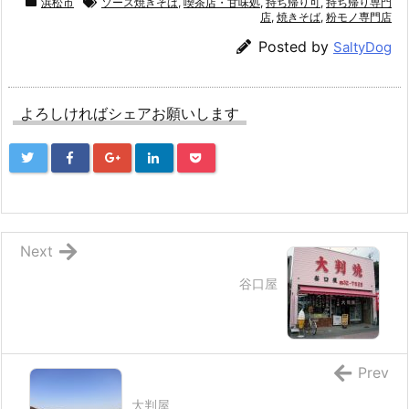
浜松市
ソース焼きそば
,
喫茶店・甘味処
,
持ち帰り可
,
持ち帰り専門
店
,
焼きそば
,
粉モノ専門店
Posted by
SaltyDog
よろしければシェアお願いします
Next
谷口屋
Prev
大判屋