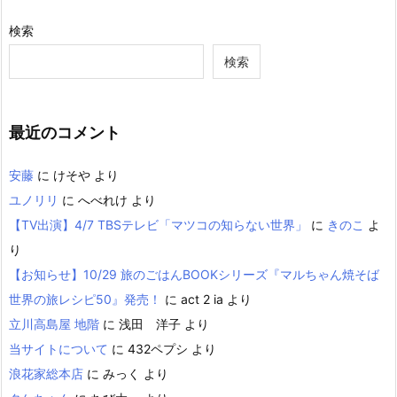
検索
検索
最近のコメント
安藤
に
けそや
より
ユノリリ
に
へべれけ
より
【TV出演】4/7 TBSテレビ「マツコの知らない世界」
に
きのこ
よ
り
【お知らせ】10/29 旅のごはんBOOKシリーズ『マルちゃん焼そば
世界の旅レシピ50』発売！
に
act 2 ia
より
立川高島屋 地階
に
浅田 洋子
より
当サイトについて
に
432ペプシ
より
浪花家総本店
に
みっく
より