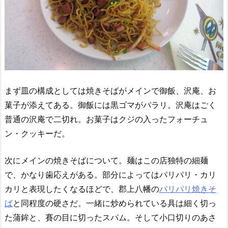
まず皿の構成としては焼きそばがメインで御飯、沢庵、お
菓子が添えてある。御飯には黒ゴマがパラリ。沢庵はごく
普通の沢庵で二切れ。お菓子はクジの入ったフォーチュ
ン・クッキーだ。
次にメインの焼きそばについて。麺はこの店独特の細麺
で、かなり歯応えがある。部分によってはパリパリ・カリ
カリと表現したくなるほどで、郡上八幡の
パリパリ焼きそ
ば
と同程度の硬さだ。一緒に炒められている具は細く切っ
た蒲鉾と、賽の目に切ったスパム。そして小口切りのあさ