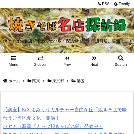
RSS
Feedly
焼きそばの名店を求めて食べ歩く探訪録です。毎週月曜、更新！
Menu
Sidebar
Prev
Next
Search
ホーム
>
関東
>
東京都
>
港区
【講座】8/2 よみうりカルチャー自由が丘「焼きそばで味
わうご当地食文化」開講！
ハヤカワ新書『カップ焼きそばの謎』発売中！