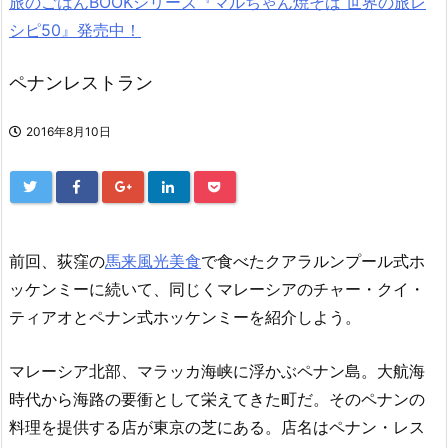
旅のごはんBOOKシリーズ『マルちゃん焼そば 世界の旅レ
シピ50』発売中！
ペナンレストラン
2016年8月10日
前回、荻窪の
馬来風光美食
で食べたクアラルンプール式ホ
ッケンミーに続いて、同じくマレーシアのチャー・クイ・
ティアオとペナン式ホッケンミーを紹介しよう。
マレーシア北部、マラッカ海峡に浮かぶペナン島。大航海
時代から海路の要衝として栄えてきた町だ。そのペナンの
料理を提供する店が東京の芝にある。店名はペナン・レス