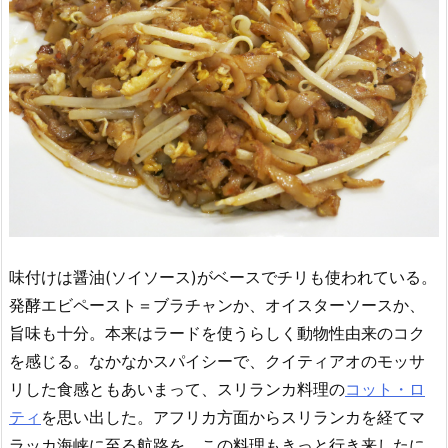
味付けは醤油(ソイソース)がベースでチリも使われている。
発酵エビペースト＝ブラチャンか、オイスターソースか、
旨味も十分。本来はラードを使うらしく動物性由来のコク
を感じる。なかなかスパイシーで、クイティアオのモッサ
リした食感ともあいまって、スリランカ料理の
コット・ロ
ティ
を思い出した。アフリカ方面からスリランカを経てマ
ラッカ海峡に至る航路を、この料理もきっと行き来したに