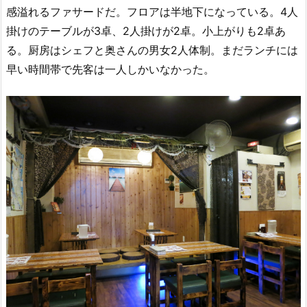
感溢れるファサードだ。フロアは半地下になっている。4人
掛けのテーブルが3卓、2人掛けが2卓。小上がりも2卓あ
る。厨房はシェフと奥さんの男女2人体制。まだランチには
早い時間帯で先客は一人しかいなかった。