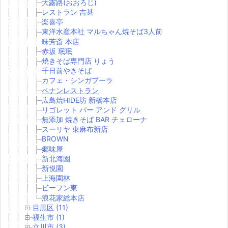
大露路(おおろじ)
レストラン 吉甚
楽喜亭
東洋水産本社 マルちゃん焼そば3人前
味芳斎 本店
赤坂 珉珉
焼きそば専門店 りょう
千日前やきそば
カフェ・シンガプーラ
ペナンレストラン
広島焼HIDE坊 新橋本店
リゴレット バー アンド グリル
無添加 焼きそば BAR チェローナ
スーリヤ 東麻布新店
BROWN
郷味屋
新北海園
新悦園
上海園林
ビーフン東
浪花家総本店
目黒区 (11)
福生市 (1)
立川市 (3)