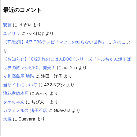
最近のコメント
安藤
に
けそや
より
ユノリリ
に
へべれけ
より
【TV出演】4/7 TBSテレビ「マツコの知らない世界」
に
きのこ
よ
り
【お知らせ】10/29 旅のごはんBOOKシリーズ『マルちゃん焼そば
世界の旅レシピ50』発売！
に
act 2 ia
より
立川高島屋 地階
に
浅田 洋子
より
当サイトについて
に
432ペプシ
より
浪花家総本店
に
みっく
より
タケちゃん
に
ちび太
より
カフェメルス 猪子石店
に
Guevara
より
大脇
に
Guevara
より