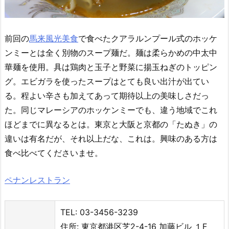
前回の
馬来風光美食
で食べたクアラルンプール式のホッケ
ンミーとは全く別物のスープ麺だ。麺は柔らかめの中太中
華麺を使用。具は鶏肉と玉子と野菜に揚玉ねぎのトッピン
グ。エビガラを使ったスープはとても良い出汁が出てい
る。程よい辛さも加えてあって期待以上の美味しさだっ
た。同じマレーシアのホッケンミーでも、違う地域でこれ
ほどまでに異なるとは。東京と大阪と京都の「たぬき」の
違いは有名だが、それ以上だな、これは。興味のある方は
食べ比べてくださいませ。
ペナンレストラン
TEL: 03-3456-3239
住所: 東京都港区芝2-4-16 加藤ビル １F