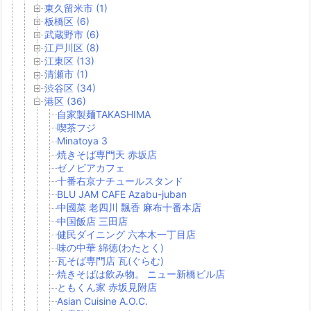
東久留米市 (1)
板橋区 (6)
武蔵野市 (6)
江戸川区 (8)
江東区 (13)
清瀬市 (1)
渋谷区 (34)
港区 (36)
自家製麺TAKASHIMA
喫茶フジ
Minatoya 3
焼きそば専門天 赤坂店
ゼノビアカフェ
十番右京ナチュールスタンド
BLU JAM CAFE Azabu-juban
中國菜 老四川 飄香 麻布十番本店
中国飯店 三田店
健民ダイニング 六本木一丁目店
味の中華 綿徳(わたとく)
瓦そば専門店 瓦(ぐらむ)
焼きそばは飲み物。 ニュー新橋ビル店
ともくん家 赤坂見附店
Asian Cuisine A.O.C.