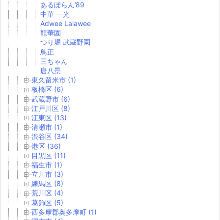
あるぽらん’89
中華 一光
Adwee Lalawee
龍華園
つり堀 武蔵野園
鳥正
三ちゃん
唐八景
東久留米市 (1)
板橋区 (6)
武蔵野市 (6)
江戸川区 (8)
江東区 (13)
清瀬市 (1)
渋谷区 (34)
港区 (36)
目黒区 (11)
福生市 (1)
立川市 (3)
練馬区 (8)
荒川区 (4)
葛飾区 (5)
西多摩郡奥多摩町 (1)