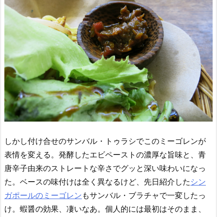
しかし付け合せのサンバル・トゥラシでこのミーゴレンが
表情を変える。発酵したエビペーストの濃厚な旨味と、青
唐辛子由来のストレートな辛さでグッと深い味わいになっ
た。ベースの味付けは全く異なるけど、先日紹介した
シン
ガポールのミーゴレン
もサンバル・ブラチャで一変したっ
け。蝦醤の効果、凄いなあ。個人的には最初はそのまま、