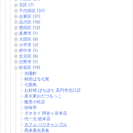
北区 (7)
千代田区 (37)
台東区 (31)
品川区 (19)
墨田区 (12)
多摩市 (1)
大田区 (9)
小平市 (3)
府中市 (1)
文京区 (6)
日野市 (1)
杉並区 (19)
光陽軒
秋田ばる七尾
七面鳥
お好焼 ぼちぼち 高円寺北口店
炭火家おだづもっこ
隆意小吃店
珍味亭
ダオタイ 阿佐ヶ谷本店
代一元 総本店
カフェ バリチャンプル
馬来風光美食