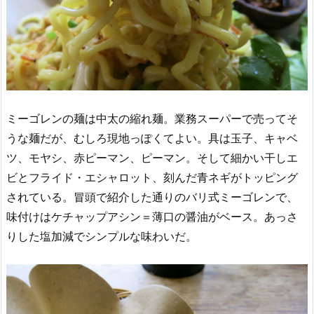
ミーゴレンの麺は中太の縮れ麺。業務スーパーで売ってそ
うな麺だが、むしろ現地っぽくてよい。具は玉子、キャベ
ツ、モヤシ、赤ピーマン、ピーマン。そして細かい干しエ
ビとフライド・エシャロット、刻んだ青ネギがトッピング
されている。冒頭で紹介した通りのバリ式ミーゴレンで、
味付けはケチャップアシン＝薄口の醤油がベース。あっさ
りした塩加減でシンプルな味わいだ。