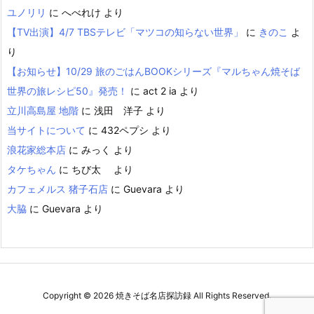
ユノリリ
に
へべれけ
より
【TV出演】4/7 TBSテレビ「マツコの知らない世界」
に
きのこ
よ
り
【お知らせ】10/29 旅のごはんBOOKシリーズ『マルちゃん焼そば
世界の旅レシピ50』発売！
に
act 2 ia
より
立川高島屋 地階
に
浅田 洋子
より
当サイトについて
に
432ペプシ
より
浪花家総本店
に
みっく
より
タケちゃん
に
ちび太
より
カフェメルス 猪子石店
に
Guevara
より
大脇
に
Guevara
より
Copyright ©
2026
焼きそば名店探訪録
All Rights Reserved.