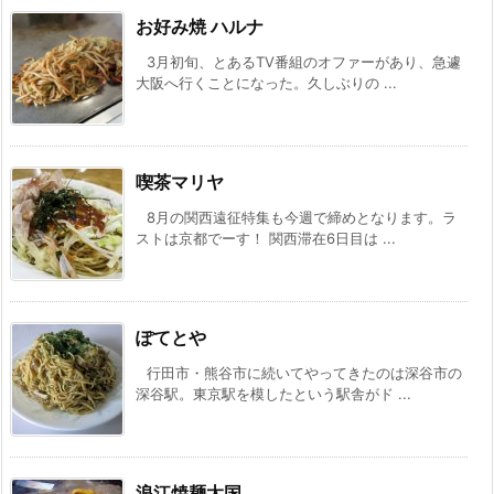
お好み焼 ハルナ
3月初旬、とあるTV番組のオファーがあり、急遽
大阪へ行くことになった。久しぶりの ...
喫茶マリヤ
8月の関西遠征特集も今週で締めとなります。ラ
ストは京都でーす！ 関西滞在6日目は ...
ぽてとや
行田市・熊谷市に続いてやってきたのは深谷市の
深谷駅。東京駅を模したという駅舎がド ...
浪江焼麺太国