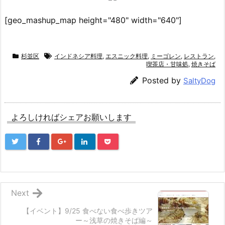
[geo_mashup_map height="480" width="640"]
杉並区
インドネシア料理
,
エスニック料理
,
ミーゴレン
,
レストラン
,
喫茶店・甘味処
,
焼きそば
Posted by
SaltyDog
よろしければシェアお願いします
Next
【イベント】9/25 食べない食べ歩きツア
ー～浅草の焼きそば編～