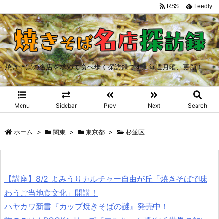
RSS
Feedly
焼きそばの名店を求めて食べ歩く探訪録です。毎週月曜、更新！
Menu
Sidebar
Prev
Next
Search
ホーム
>
関東
>
東京都
>
杉並区
【講座】8/2 よみうりカルチャー自由が丘「焼きそばで味
わうご当地食文化」開講！
ハヤカワ新書『カップ焼きそばの謎』発売中！