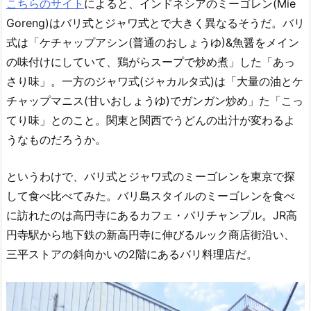
こちらのサイト
によると、インドネシアのミーゴレン(Mie
Goreng)はバリ式とジャワ式とで大きく異なるそうだ。バリ
式は「ケチャップアシン(普通のおしょうゆ)&魚醤をメイン
の味付けにしていて、鶏がらスープで炒め煮」した「あっ
さり味」。一方のジャワ式(ジャカルタ式)は「大量の油とケ
チャップマニス(甘いおしょうゆ)でガンガン炒め」た「こっ
てり味」とのこと。関東と関西でうどんの出汁が変わるよ
うなものだろうか。
というわけで、バリ式とジャワ式のミーゴレンを東京で探
して食べ比べてみた。バリ島スタイルのミーゴレンを食べ
に訪れたのは高円寺にあるカフェ・バリチャンプル。JR高
円寺駅から地下鉄の新高円寺に伸びるルック商店街沿い、
三平ストアの斜向かいの2階にあるバリ料理店だ。