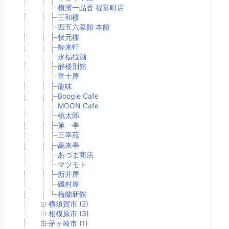
横濱一品香 福富町店
三和楼
四五六菜館 本館
状元樓
酔来軒
永福拉麺
醉楼別館
富士屋
龍味
Boogie Cafe
MOON Cafe
桃太郎
第一亭
三幸苑
萬来亭
あづま商店
マツモト
新井屋
磯村屋
梅蘭新館
横須賀市 (2)
相模原市 (3)
茅ヶ崎市 (1)