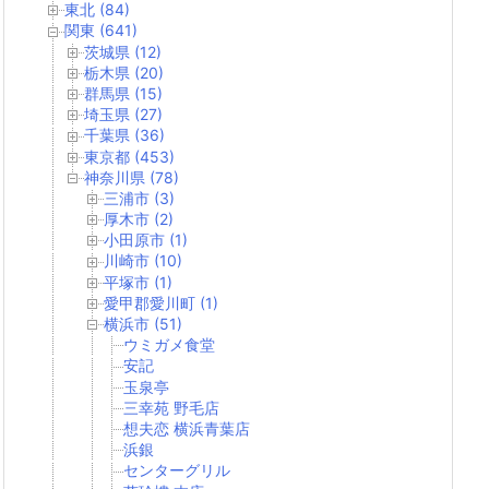
東北 (84)
関東 (641)
茨城県 (12)
栃木県 (20)
群馬県 (15)
埼玉県 (27)
千葉県 (36)
東京都 (453)
神奈川県 (78)
三浦市 (3)
厚木市 (2)
小田原市 (1)
川崎市 (10)
平塚市 (1)
愛甲郡愛川町 (1)
横浜市 (51)
ウミガメ食堂
安記
玉泉亭
三幸苑 野毛店
想夫恋 横浜青葉店
浜銀
センターグリル