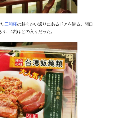
した
三和楼
の斜向かい辺りにあるドアを潜る。間口
あり、4割ほどの入りだった。