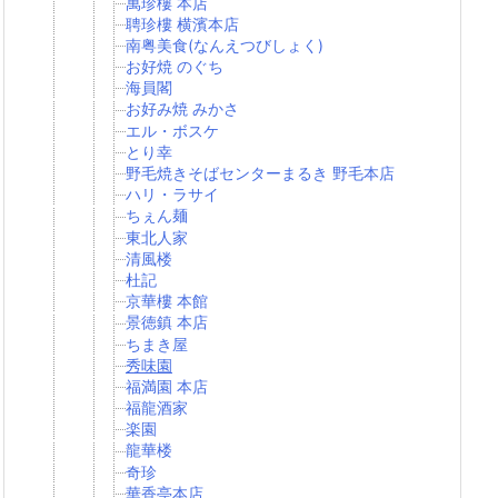
萬珍樓 本店
聘珍樓 横濱本店
南粤美食(なんえつびしょく)
お好焼 のぐち
海員閣
お好み焼 みかさ
エル・ボスケ
とり幸
野毛焼きそばセンターまるき 野毛本店
ハリ・ラサイ
ちぇん麺
東北人家
清風楼
杜記
京華樓 本館
景徳鎮 本店
ちまき屋
秀味園
福満園 本店
福龍酒家
楽園
龍華楼
奇珍
華香亭本店