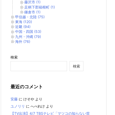
藤沢市 (1)
足柄下郡箱根町 (1)
鎌倉市 (1)
甲信越・北陸 (75)
東海 (120)
近畿 (94)
中国・四国 (53)
九州・沖縄 (79)
海外 (76)
検索
検索
最近のコメント
安藤
に
けそや
より
ユノリリ
に
へべれけ
より
【TV出演】4/7 TBSテレビ「マツコの知らない世