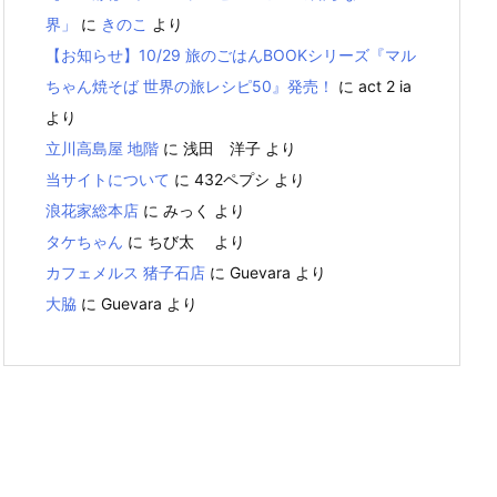
界」
に
きのこ
より
【お知らせ】10/29 旅のごはんBOOKシリーズ『マル
ちゃん焼そば 世界の旅レシピ50』発売！
に
act 2 ia
より
立川高島屋 地階
に
浅田 洋子
より
当サイトについて
に
432ペプシ
より
浪花家総本店
に
みっく
より
タケちゃん
に
ちび太
より
カフェメルス 猪子石店
に
Guevara
より
大脇
に
Guevara
より