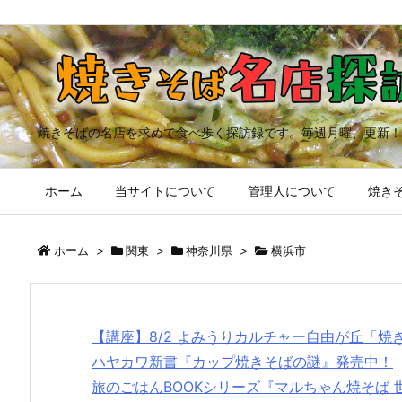
焼きそばの名店を求めて食べ歩く探訪録です。毎週月曜、更新！
ホーム
当サイトについて
管理人について
焼きそ
ホーム
>
関東
>
神奈川県
>
横浜市
【講座】8/2 よみうりカルチャー自由が丘「
ハヤカワ新書『カップ焼きそばの謎』発売中！
旅のごはんBOOKシリーズ『マルちゃん焼そば 