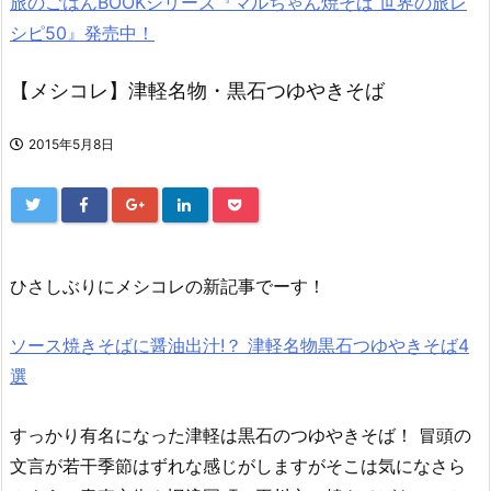
旅のごはんBOOKシリーズ『マルちゃん焼そば 世界の旅レ
シピ50』発売中！
【メシコレ】津軽名物・黒石つゆやきそば
2015年5月8日
ひさしぶりにメシコレの新記事でーす！
ソース焼きそばに醤油出汁!？ 津軽名物黒石つゆやきそば4
選
すっかり有名になった津軽は黒石のつゆやきそば！ 冒頭の
文言が若干季節はずれな感じがしますがそこは気になさら