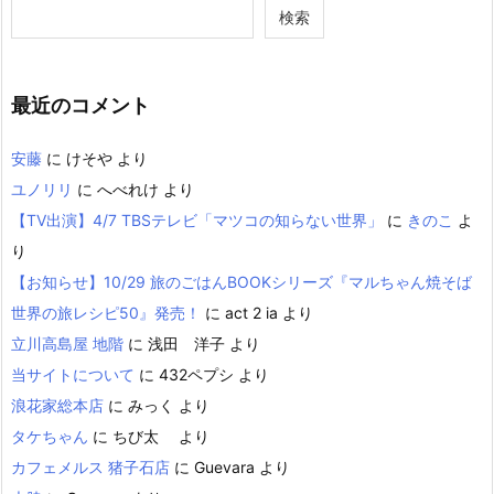
検索
最近のコメント
安藤
に
けそや
より
ユノリリ
に
へべれけ
より
【TV出演】4/7 TBSテレビ「マツコの知らない世界」
に
きのこ
よ
り
【お知らせ】10/29 旅のごはんBOOKシリーズ『マルちゃん焼そば
世界の旅レシピ50』発売！
に
act 2 ia
より
立川高島屋 地階
に
浅田 洋子
より
当サイトについて
に
432ペプシ
より
浪花家総本店
に
みっく
より
タケちゃん
に
ちび太
より
カフェメルス 猪子石店
に
Guevara
より