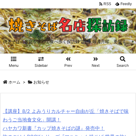
RSS
Feedly
焼きそばの名店を求めて食べ歩く探訪録です。毎週月曜、更新！
Menu
Sidebar
Prev
Next
Search
ホーム
>
お知らせ
【講座】8/2 よみうりカルチャー自由が丘「焼きそばで味
わうご当地食文化」開講！
ハヤカワ新書『カップ焼きそばの謎』発売中！