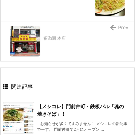
Prev
福満園 本店
関連記事
【メシコレ】門前仲町・鉄板バル「魂の
焼きそば」！
お知らせが多くてすみません！ メシコレの新記事
でーす。 門前仲町で2月にオープン ...