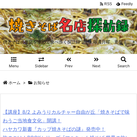
RSS
Feedly
焼きそばの名店を求めて食べ歩く探訪録です。毎週月曜、更新！
Menu
Sidebar
Prev
Next
Search
ホーム
>
お知らせ
【講座】8/2 よみうりカルチャー自由が丘「焼きそばで味
わうご当地食文化」開講！
ハヤカワ新書『カップ焼きそばの謎』発売中！