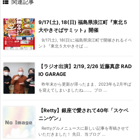
関連記事
9/17(土), 18(日) 福島県浪江町『東北５
大やきそばサミット』開催
9/17(土), 18(日)に福島県浪江町で開催されるイベ
ント『東北５大やきそば ...
【ラジオ出演】2/19, 2/26 近藤真彦 RAD
IO GARAGE
昨年末から更新が滞ったまま、2023年も2月半ば
を迎えてしまいましたね……。ブロ ...
【Retty】銀座で愛されて40年「スケベ
ニンゲン」
Rettyグルメニュースに新しい記事を寄稿させて
いただきました！ 先日、当ブログ ...