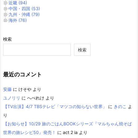
近畿 (94)
中国・四国 (53)
九州・沖縄 (79)
海外 (76)
検索
検索
最近のコメント
安藤
に
けそや
より
ユノリリ
に
へべれけ
より
【TV出演】4/7 TBSテレビ「マツコの知らない世界」
に
きのこ
よ
り
【お知らせ】10/29 旅のごはんBOOKシリーズ『マルちゃん焼そば
世界の旅レシピ50』発売！
に
act 2 ia
より