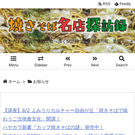
RSS
Feedly
焼きそばの名店を求めて食べ歩く探訪録です。毎週月曜、更新！
Menu
Sidebar
Prev
Next
Search
ホーム
>
お知らせ
【講座】8/2 よみうりカルチャー自由が丘「焼きそばで味
わうご当地食文化」開講！
ハヤカワ新書『カップ焼きそばの謎』発売中！