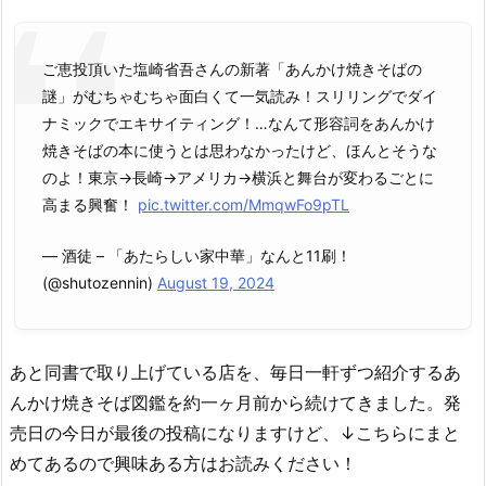
ご恵投頂いた塩崎省吾さんの新著「あんかけ焼きそばの
謎」がむちゃむちゃ面白くて一気読み！スリリングでダイ
ナミックでエキサイティング！…なんて形容詞をあんかけ
焼きそばの本に使うとは思わなかったけど、ほんとそうな
のよ！東京→長崎→アメリカ→横浜と舞台が変わるごとに
高まる興奮！
pic.twitter.com/MmqwFo9pTL
— 酒徒 – 「あたらしい家中華」なんと11刷！
(@shutozennin)
August 19, 2024
あと同書で取り上げている店を、毎日一軒ずつ紹介するあ
んかけ焼きそば図鑑を約一ヶ月前から続けてきました。発
売日の今日が最後の投稿になりますけど、↓こちらにまと
めてあるので興味ある方はお読みください！