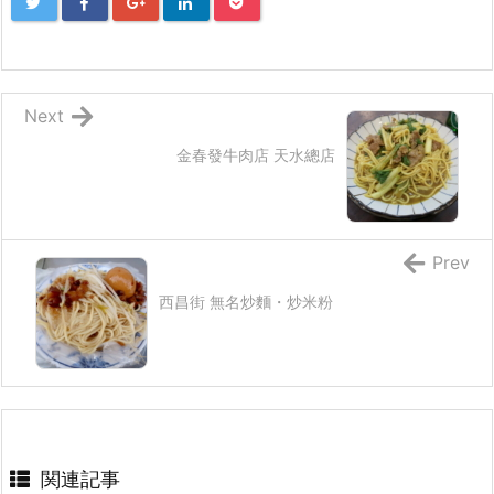
Next
金春發牛肉店 天水總店
Prev
西昌街 無名炒麵・炒米粉
関連記事