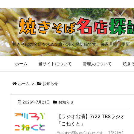
焼きそばの名店を求めて食べ歩く探訪録です。毎週月曜、更新！
ホーム
当サイトについて
管理人について
焼きそ
ホーム
>
お知らせ
2026年7月21日
お知らせ
【ラジオ出演】7/22 TBSラジオ
「こねくと」
ラジオ出演のお知らせです！ 7/22(水)、