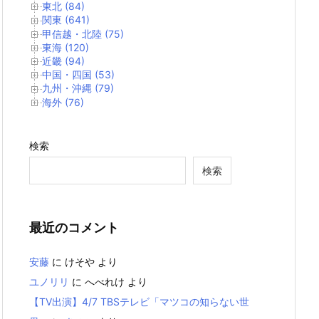
東北 (84)
関東 (641)
甲信越・北陸 (75)
東海 (120)
近畿 (94)
中国・四国 (53)
九州・沖縄 (79)
海外 (76)
検索
検索
最近のコメント
安藤
に
けそや
より
ユノリリ
に
へべれけ
より
【TV出演】4/7 TBSテレビ「マツコの知らない世