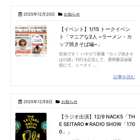
2025年12月20日
お知らせ
【イベント】1/15 トークイベン
ト「マニアな2人 ~ラーメン・カ
ップ焼きそば編~」
告知です！ ハヤカワ新書『カップ焼きそ
ばの謎』刊行を記念して、透明書店@蔵
前にて、トークイ ...
記事を読む
2025年12月8日
お知らせ
【ラジオ出演】12/9 NACK5「TH
E SEITARO★RADIO SHOW「170
0」」