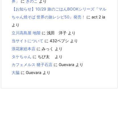
界」
に
きのこ
より
【お知らせ】10/29 旅のごはんBOOKシリーズ『マル
ちゃん焼そば 世界の旅レシピ50』発売！
に
act 2 ia
より
立川高島屋 地階
に
浅田 洋子
より
当サイトについて
に
432ペプシ
より
浪花家総本店
に
みっく
より
タケちゃん
に
ちび太
より
カフェメルス 猪子石店
に
Guevara
より
大脇
に
Guevara
より