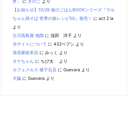
界」
に
きのこ
より
【お知らせ】10/29 旅のごはんBOOKシリーズ『マル
ちゃん焼そば 世界の旅レシピ50』発売！
に
act 2 ia
より
立川高島屋 地階
に
浅田 洋子
より
当サイトについて
に
432ペプシ
より
浪花家総本店
に
みっく
より
タケちゃん
に
ちび太
より
カフェメルス 猪子石店
に
Guevara
より
大脇
に
Guevara
より