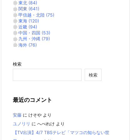
東北 (84)
関東 (641)
甲信越・北陸 (75)
東海 (120)
近畿 (94)
中国・四国 (53)
九州・沖縄 (79)
海外 (76)
検索
検索
最近のコメント
安藤
に
けそや
より
ユノリリ
に
へべれけ
より
【TV出演】4/7 TBSテレビ「マツコの知らない世