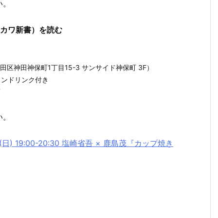
い。
ヤカワ新書）を読む
都千代田区神田神保町1丁目15-3 サンサイド神保町 3F）
・ワンドリンク付き
可
い。
) 19:00-20:30 塩崎省吾 × 鹿島茂『カップ焼き