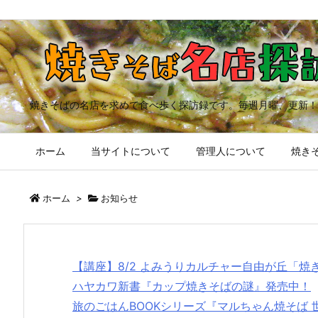
焼きそばの名店を求めて食べ歩く探訪録です。毎週月曜、更新！
ホーム
当サイトについて
管理人について
焼きそ
ホーム
>
お知らせ
【講座】8/2 よみうりカルチャー自由が丘「
ハヤカワ新書『カップ焼きそばの謎』発売中！
旅のごはんBOOKシリーズ『マルちゃん焼そば 