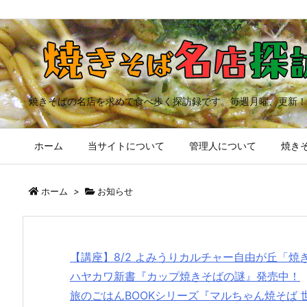
焼きそばの名店を求めて食べ歩く探訪録です。毎週月曜、更新！
ホーム
当サイトについて
管理人について
焼きそ
ホーム
>
お知らせ
【講座】8/2 よみうりカルチャー自由が丘「
ハヤカワ新書『カップ焼きそばの謎』発売中！
旅のごはんBOOKシリーズ『マルちゃん焼そば 