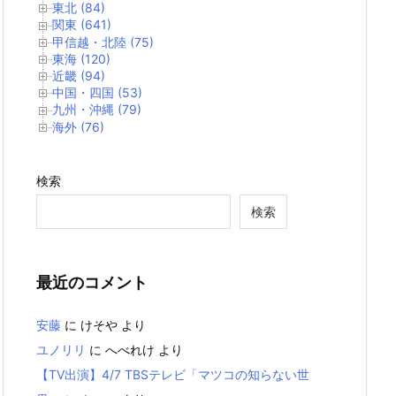
東北 (84)
関東 (641)
甲信越・北陸 (75)
東海 (120)
近畿 (94)
中国・四国 (53)
九州・沖縄 (79)
海外 (76)
検索
検索
最近のコメント
安藤
に
けそや
より
ユノリリ
に
へべれけ
より
【TV出演】4/7 TBSテレビ「マツコの知らない世