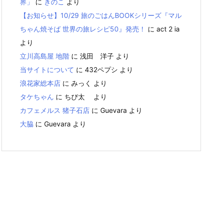
界」
に
きのこ
より
【お知らせ】10/29 旅のごはんBOOKシリーズ『マル
ちゃん焼そば 世界の旅レシピ50』発売！
に
act 2 ia
より
立川高島屋 地階
に
浅田 洋子
より
当サイトについて
に
432ペプシ
より
浪花家総本店
に
みっく
より
タケちゃん
に
ちび太
より
カフェメルス 猪子石店
に
Guevara
より
大脇
に
Guevara
より