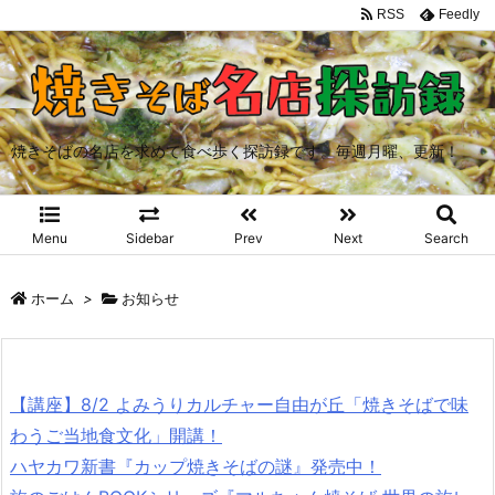
RSS
Feedly
焼きそばの名店を求めて食べ歩く探訪録です。毎週月曜、更新！
Menu
Sidebar
Prev
Next
Search
ホーム
>
お知らせ
【講座】8/2 よみうりカルチャー自由が丘「焼きそばで味
わうご当地食文化」開講！
ハヤカワ新書『カップ焼きそばの謎』発売中！