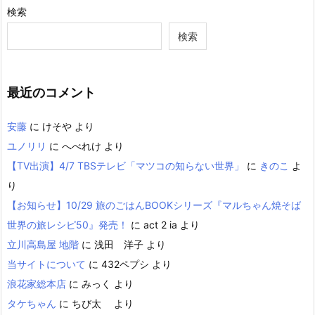
検索
検索
最近のコメント
安藤
に
けそや
より
ユノリリ
に
へべれけ
より
【TV出演】4/7 TBSテレビ「マツコの知らない世界」
に
きのこ
よ
り
【お知らせ】10/29 旅のごはんBOOKシリーズ『マルちゃん焼そば
世界の旅レシピ50』発売！
に
act 2 ia
より
立川高島屋 地階
に
浅田 洋子
より
当サイトについて
に
432ペプシ
より
浪花家総本店
に
みっく
より
タケちゃん
に
ちび太
より