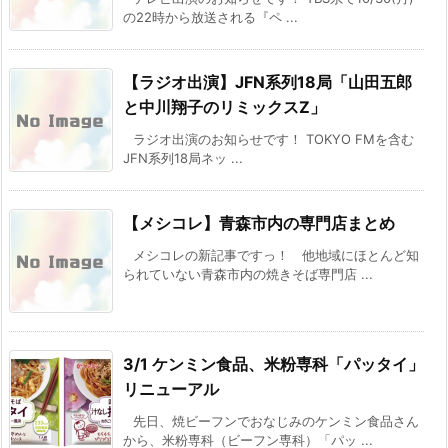
の22時から放送される『ペ ...
【ラジオ出演】JFN系列18局「山田五郎
と中川翔子のリミックスZ」
ラジオ出演のお知らせです！ TOKYO FMを含む
JFN系列18局ネッ ...
【メシコレ】青森市内の専門店まとめ
メシコレの新記事ですっ！ 他地域にほとんど知
られていない青森市内の焼きそば専門店 ...
3/1 ケンミン食品、米粉専科「パッタイ」
リニューアル
先日、焼ビーフンでおなじみのケンミン食品さん
から、米粉専科（ビーフン専科）「パッ ...