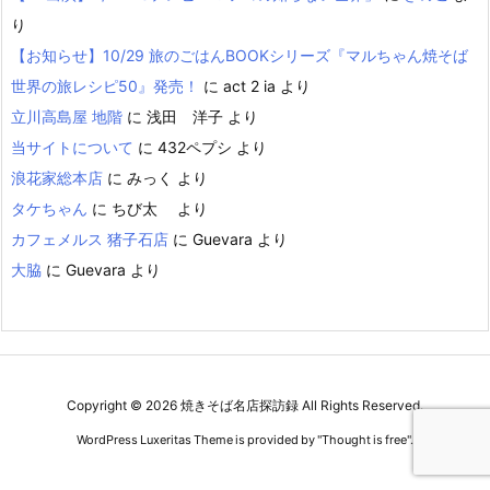
り
【お知らせ】10/29 旅のごはんBOOKシリーズ『マルちゃん焼そば
世界の旅レシピ50』発売！
に
act 2 ia
より
立川高島屋 地階
に
浅田 洋子
より
当サイトについて
に
432ペプシ
より
浪花家総本店
に
みっく
より
タケちゃん
に
ちび太
より
カフェメルス 猪子石店
に
Guevara
より
大脇
に
Guevara
より
Copyright ©
2026
焼きそば名店探訪録
All Rights Reserved.
WordPress Luxeritas Theme is provided by "
Thought is free
".