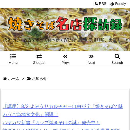
RSS
Feedly
焼きそばの名店を求めて食べ歩く探訪録です。毎週月曜、更新！
Menu
Sidebar
Prev
Next
Search
ホーム
>
お知らせ
【講座】8/2 よみうりカルチャー自由が丘「焼きそばで味
わうご当地食文化」開講！
ハヤカワ新書『カップ焼きそばの謎』発売中！