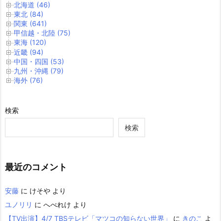
北海道 (46)
東北 (84)
関東 (641)
甲信越・北陸 (75)
東海 (120)
近畿 (94)
中国・四国 (53)
九州・沖縄 (79)
海外 (76)
検索
検索
最近のコメント
安藤
に
けそや
より
ユノリリ
に
へべれけ
より
【TV出演】4/7 TBSテレビ「マツコの知らない世界」
に
きのこ
よ