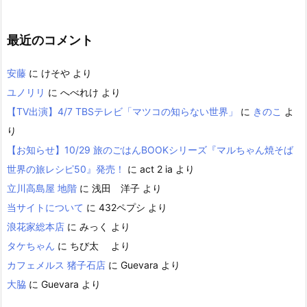
最近のコメント
安藤
に
けそや
より
ユノリリ
に
へべれけ
より
【TV出演】4/7 TBSテレビ「マツコの知らない世界」
に
きのこ
よ
り
【お知らせ】10/29 旅のごはんBOOKシリーズ『マルちゃん焼そば
世界の旅レシピ50』発売！
に
act 2 ia
より
立川高島屋 地階
に
浅田 洋子
より
当サイトについて
に
432ペプシ
より
浪花家総本店
に
みっく
より
タケちゃん
に
ちび太
より
カフェメルス 猪子石店
に
Guevara
より
大脇
に
Guevara
より