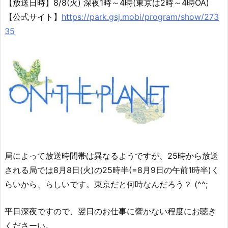
【放送日時】8/8(火) 深夜1時～4時(東京は2時～4時OA)
【公式サイト】
https://park.gsj.mobi/program/show/273
35
局によって放送時間帯は異なるようですが、25時から放送
される局では8月8日(火)の25時半(=8月9日の午前1時半)く
らいから、らしいです。東京だと何時なんだろう？ (^^;
平日深夜ですので、翌日のお仕事に響かない程度にお聴き
くださーい。