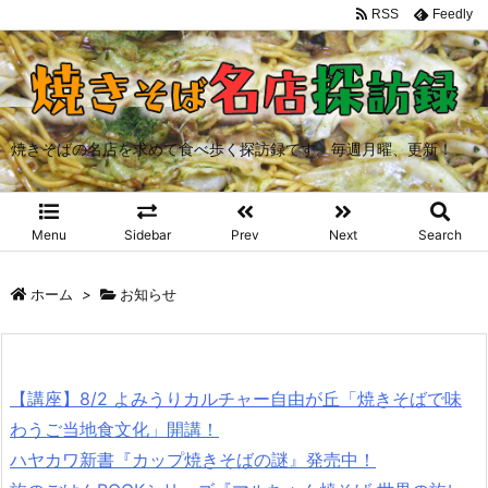
RSS
Feedly
焼きそばの名店を求めて食べ歩く探訪録です。毎週月曜、更新！
Menu
Sidebar
Prev
Next
Search
ホーム
>
お知らせ
【講座】8/2 よみうりカルチャー自由が丘「焼きそばで味
わうご当地食文化」開講！
ハヤカワ新書『カップ焼きそばの謎』発売中！