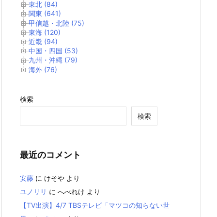
東北 (84)
関東 (641)
甲信越・北陸 (75)
東海 (120)
近畿 (94)
中国・四国 (53)
九州・沖縄 (79)
海外 (76)
検索
検索
最近のコメント
安藤
に
けそや
より
ユノリリ
に
へべれけ
より
【TV出演】4/7 TBSテレビ「マツコの知らない世