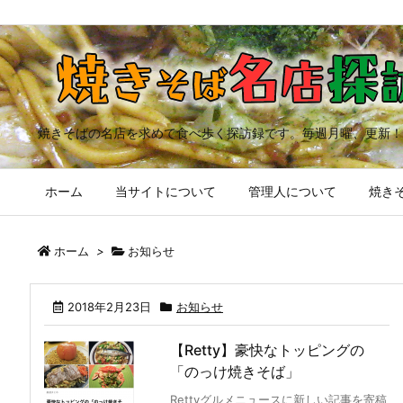
焼きそばの名店を求めて食べ歩く探訪録です。毎週月曜、更新！
ホーム
当サイトについて
管理人について
焼きそ
ホーム
>
お知らせ
2018年2月23日
お知らせ
【Retty】豪快なトッピングの
「のっけ焼きそば」
Rettyグルメニュースに新しい記事を寄稿