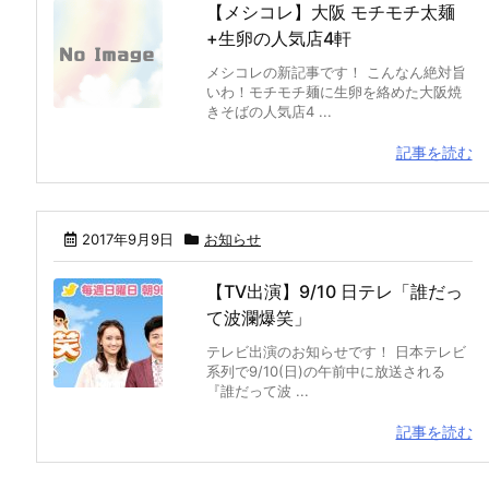
【メシコレ】大阪 モチモチ太麺
+生卵の人気店4軒
メシコレの新記事です！ こんなん絶対旨
いわ！モチモチ麺に生卵を絡めた大阪焼
きそばの人気店4 ...
記事を読む
2017年9月9日
お知らせ
【TV出演】9/10 日テレ「誰だっ
て波瀾爆笑」
テレビ出演のお知らせです！ 日本テレビ
系列で9/10(日)の午前中に放送される
『誰だって波 ...
記事を読む