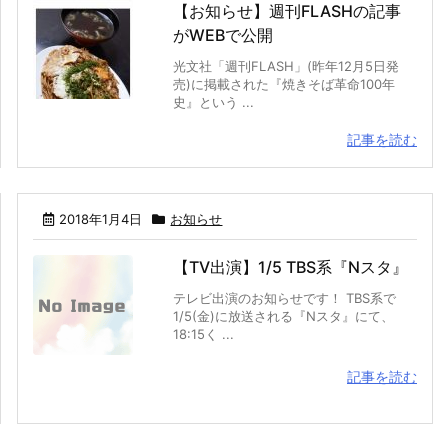
【お知らせ】週刊FLASHの記事
がWEBで公開
光文社「週刊FLASH」(昨年12月5日発
売)に掲載された『焼きそば革命100年
史』という ...
記事を読む
2018年1月4日
お知らせ
【TV出演】1/5 TBS系『Nスタ』
テレビ出演のお知らせです！ TBS系で
1/5(金)に放送される『Nスタ』にて、
18:15く ...
記事を読む