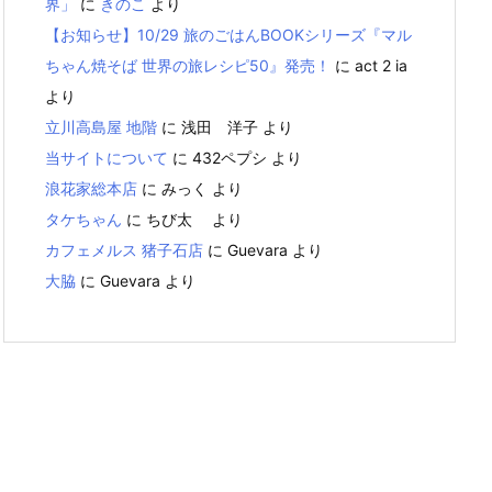
界」
に
きのこ
より
【お知らせ】10/29 旅のごはんBOOKシリーズ『マル
ちゃん焼そば 世界の旅レシピ50』発売！
に
act 2 ia
より
立川高島屋 地階
に
浅田 洋子
より
当サイトについて
に
432ペプシ
より
浪花家総本店
に
みっく
より
タケちゃん
に
ちび太
より
カフェメルス 猪子石店
に
Guevara
より
大脇
に
Guevara
より