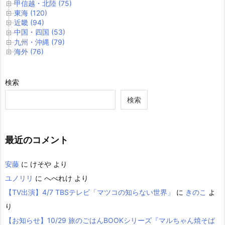
甲信越・北陸 (75)
東海 (120)
近畿 (94)
中国・四国 (53)
九州・沖縄 (79)
海外 (76)
検索
検索
最近のコメント
安藤
に
けそや
より
ユノリリ
に
へべれけ
より
【TV出演】4/7 TBSテレビ「マツコの知らない世界」
に
きのこ
よ
り
【お知らせ】10/29 旅のごはんBOOKシリーズ『マルちゃん焼そば