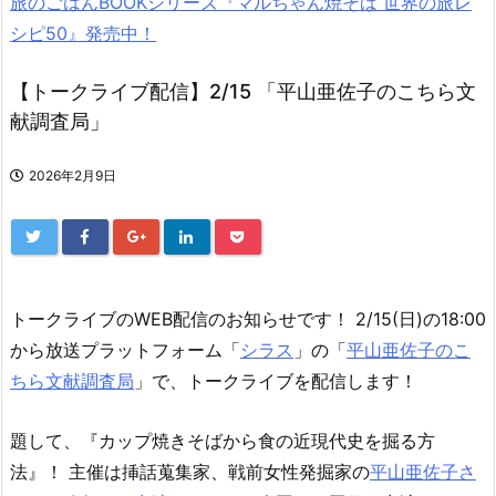
旅のごはんBOOKシリーズ『マルちゃん焼そば 世界の旅レ
シピ50』発売中！
【トークライブ配信】2/15 「平山亜佐子のこちら文
献調査局」
2026年2月9日
トークライブのWEB配信のお知らせです！ 2
/15(日)の18:00
から放送プラットフォーム「
シラス
」の「
平山亜佐子のこ
ちら文献調査局
」で、トークライブを配信します！
題して、『カップ焼きそばから食の近現代史を掘る方
法』！ 主催は挿話蒐集家、戦前女性発掘家の
平山亜佐子さ