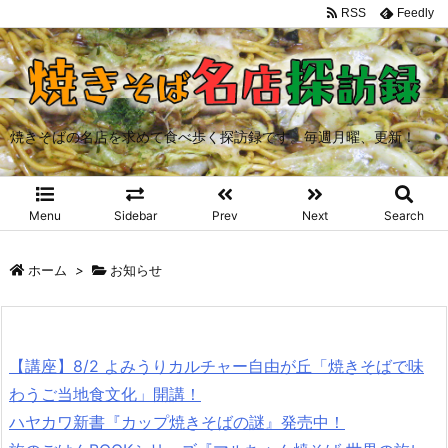
RSS
Feedly
焼きそばの名店を求めて食べ歩く探訪録です。毎週月曜、更新！
Menu
Sidebar
Prev
Next
Search
ホーム
>
お知らせ
【講座】8/2 よみうりカルチャー自由が丘「焼きそばで味
わうご当地食文化」開講！
ハヤカワ新書『カップ焼きそばの謎』発売中！