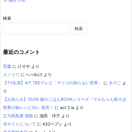
海外 (76)
検索
検索
最近のコメント
安藤
に
けそや
より
ユノリリ
に
へべれけ
より
【TV出演】4/7 TBSテレビ「マツコの知らない世界」
に
きのこ
よ
り
【お知らせ】10/29 旅のごはんBOOKシリーズ『マルちゃん焼そば
世界の旅レシピ50』発売！
に
act 2 ia
より
立川高島屋 地階
に
浅田 洋子
より
当サイトについて
に
432ペプシ
より