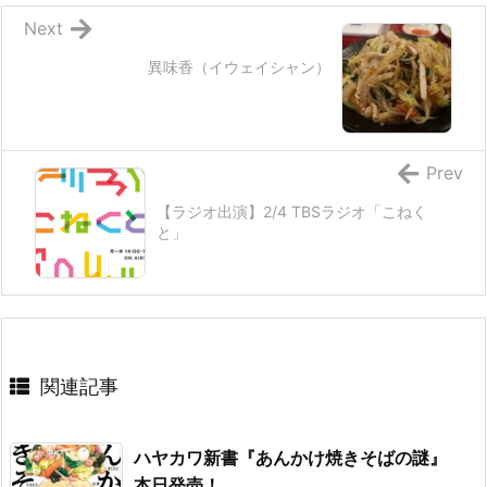
Next
異味香（イウェイシャン）
Prev
【ラジオ出演】2/4 TBSラジオ「こねく
と」
関連記事
ハヤカワ新書『あんかけ焼きそばの謎』
本日発売！