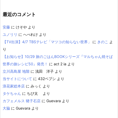
最近のコメント
安藤
に
けそや
より
ユノリリ
に
へべれけ
より
【TV出演】4/7 TBSテレビ「マツコの知らない世界」
に
きのこ
よ
り
【お知らせ】10/29 旅のごはんBOOKシリーズ『マルちゃん焼そば
世界の旅レシピ50』発売！
に
act 2 ia
より
立川高島屋 地階
に
浅田 洋子
より
当サイトについて
に
432ペプシ
より
浪花家総本店
に
みっく
より
タケちゃん
に
ちび太
より
カフェメルス 猪子石店
に
Guevara
より
大脇
に
Guevara
より