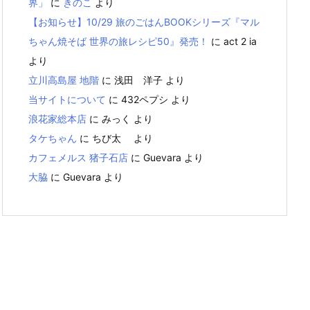
界」
に
きのこ
より
【お知らせ】10/29 旅のごはんBOOKシリーズ『マル
ちゃん焼そば 世界の旅レシピ50』発売！
に
act 2 ia
より
立川高島屋 地階
に
浅田 洋子
より
当サイトについて
に
432ペプシ
より
浪花家総本店
に
みっく
より
タケちゃん
に
ちび太
より
カフェメルス 猪子石店
に
Guevara
より
大脇
に
Guevara
より