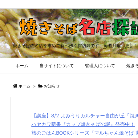
焼きそばの名店を求めて食べ歩く探訪録です。毎週月曜、更新！
ホーム
当サイトについて
管理人について
焼きそ
ホーム
>
お知らせ
【講座】8/2 よみうりカルチャー自由が丘「
ハヤカワ新書『カップ焼きそばの謎』発売中！
旅のごはんBOOKシリーズ『マルちゃん焼そば 