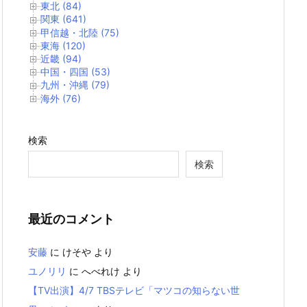
東北 (84)
関東 (641)
甲信越・北陸 (75)
東海 (120)
近畿 (94)
中国・四国 (53)
九州・沖縄 (79)
海外 (76)
検索
検索
最近のコメント
安藤
に
けそや
より
ユノリリ
に
へべれけ
より
【TV出演】4/7 TBSテレビ「マツコの知らない世