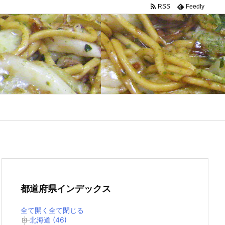
RSS
Feedly
都道府県インデックス
全て開く
全て閉じる
北海道 (46)