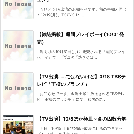
もひとつTV出演のお知らせです。前の告知と同じ
く12/19(月)、TOKYO M ...
【雑誌掲載】週間プレイボーイ(10/31発
売）
週明けの10月31日(月)に発売される『週間プレイ
ボーイ』で、『第3次「焼きそば ...
【TV出演……ではないけど】3/18 TBSテ
レビ「王様のブランチ」
お知らせでーす。今週土曜に放送されるTBSテレ
ビ「王様のブランチ」にて、都内の焼 ...
【TV出演】10/8ほか極皿～食の因数分解
明日、10/15(土)に後編が放映されるので再アッ