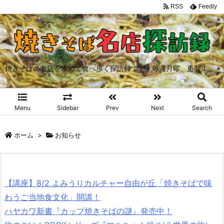
RSS
Feedly
焼きそばの名店を求めて食べ歩く探訪録です。毎週月曜、更新！
Menu
Sidebar
Prev
Next
Search
ホーム
>
お知らせ
【講座】8/2 よみうりカルチャー自由が丘「焼きそばで味
わうご当地食文化」開講！
ハヤカワ新書『カップ焼きそばの謎』発売中！