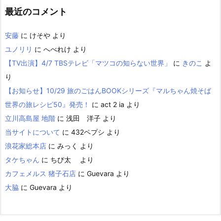
最近のコメント
安藤
に
けそや
より
ユノリリ
に
へべれけ
より
【TV出演】4/7 TBSテレビ「マツコの知らない世界」
に
きのこ
よ
り
【お知らせ】10/29 旅のごはんBOOKシリーズ『マルちゃん焼そば
世界の旅レシピ50』発売！
に
act 2 ia
より
立川高島屋 地階
に
浅田 洋子
より
当サイトについて
に
432ペプシ
より
浪花家総本店
に
みっく
より
タケちゃん
に
ちび太
より
カフェメルス 猪子石店
に
Guevara
より
大脇
に
Guevara
より