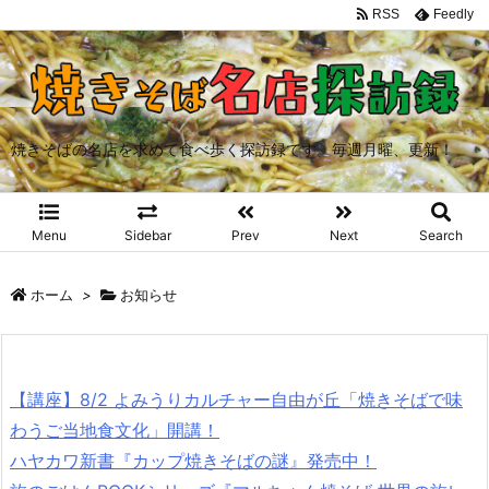
RSS
Feedly
焼きそばの名店を求めて食べ歩く探訪録です。毎週月曜、更新！
Menu
Sidebar
Prev
Next
Search
ホーム
>
お知らせ
【講座】8/2 よみうりカルチャー自由が丘「焼きそばで味
わうご当地食文化」開講！
ハヤカワ新書『カップ焼きそばの謎』発売中！