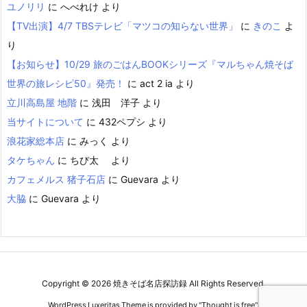
ユノリリ
に
へべれけ
より
【TV出演】4/7 TBSテレビ「マツコの知らない世界」
に
きのこ
よ
り
【お知らせ】10/29 旅のごはんBOOKシリーズ『マルちゃん焼そば
世界の旅レシピ50』発売！
に
act 2 ia
より
立川高島屋 地階
に
浅田 洋子
より
当サイトについて
に
432ペプシ
より
浪花家総本店
に
みっく
より
タケちゃん
に
ちび太
より
カフェメルス 猪子石店
に
Guevara
より
大脇
に
Guevara
より
Copyright ©
2026
焼きそば名店探訪録
All Rights Reserved.
WordPress Luxeritas Theme is provided by "
Thought is free
".