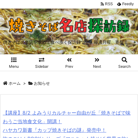
RSS
Feedly
焼きそばの名店を求めて食べ歩く探訪録です。毎週月曜、更新！
Menu
Sidebar
Prev
Next
Search
ホーム
>
お知らせ
【講座】8/2 よみうりカルチャー自由が丘「焼きそばで味
わうご当地食文化」開講！
ハヤカワ新書『カップ焼きそばの謎』発売中！