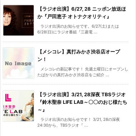
【ラジオ出演】6/27, 28 ニッポン放送ほ
か『戸田恵子 オトナクオリティ』
ラジオ出演のお知らせです。6/27(土)または
6/28(日)にラジオ番組『三菱電 ...
【メシコレ】真打みかさ渋谷店オープ
ン！
メシコレの新記事です！ 先週土曜日にオープンし
たばかりの真打みかさ渋谷店をご紹介 ...
【ラジオ出演】3/21, 28深夜 TBSラジオ
『鈴木聖奈 LIFE LAB～〇〇のおじ様たち
～』
ラジオ出演のお知らせです！ 3/21, 28の深夜
24:30から、TBSラジオ『 ...