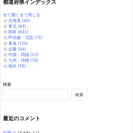
都道府県インデックス
全て開く
全て閉じる
北海道 (46)
東北 (84)
関東 (641)
甲信越・北陸 (75)
東海 (120)
近畿 (94)
中国・四国 (53)
九州・沖縄 (79)
海外 (76)
検索
検索
最近のコメント
安藤
に
けそや
より