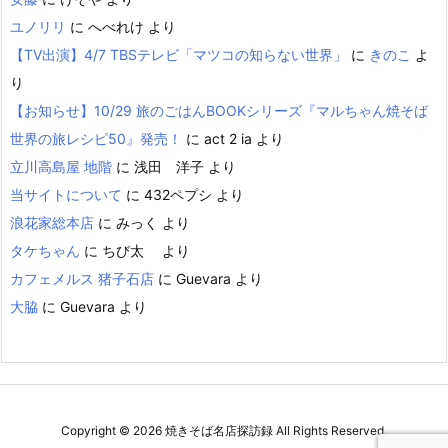
ユノリリ
に
へべれけ
より
【TV出演】4/7 TBSテレビ「マツコの知らない世界」
に
きのこ
よ
り
【お知らせ】10/29 旅のごはんBOOKシリーズ『マルちゃん焼そば
世界の旅レシピ50』発売！
に
act 2 ia
より
立川高島屋 地階
に
浅田 洋子
より
当サイトについて
に
432ペプシ
より
浪花家総本店
に
みっく
より
タケちゃん
に
ちび太
より
カフェメルス 猪子石店
に
Guevara
より
大脇
に
Guevara
より
Copyright ©
2026
焼きそば名店探訪録
All Rights Reserved.