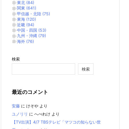
東北 (84)
関東 (641)
甲信越・北陸 (75)
東海 (120)
近畿 (94)
中国・四国 (53)
九州・沖縄 (79)
海外 (76)
検索
検索
最近のコメント
安藤
に
けそや
より
ユノリリ
に
へべれけ
より
【TV出演】4/7 TBSテレビ「マツコの知らない世