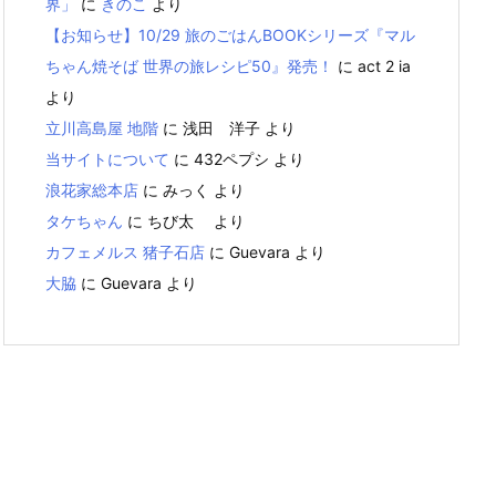
界」
に
きのこ
より
【お知らせ】10/29 旅のごはんBOOKシリーズ『マル
ちゃん焼そば 世界の旅レシピ50』発売！
に
act 2 ia
より
立川高島屋 地階
に
浅田 洋子
より
当サイトについて
に
432ペプシ
より
浪花家総本店
に
みっく
より
タケちゃん
に
ちび太
より
カフェメルス 猪子石店
に
Guevara
より
大脇
に
Guevara
より