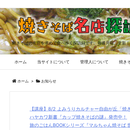
焼きそばの名店を求めて食べ歩く探訪録です。毎週月曜、更新！
ホーム
当サイトについて
管理人について
焼きそ
ホーム
>
お知らせ
【講座】8/2 よみうりカルチャー自由が丘「
ハヤカワ新書『カップ焼きそばの謎』発売中！
旅のごはんBOOKシリーズ『マルちゃん焼そば 