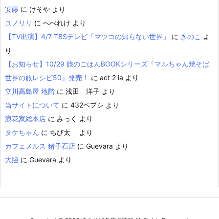
安藤
に
けそや
より
ユノリリ
に
へべれけ
より
【TV出演】4/7 TBSテレビ「マツコの知らない世界」
に
きのこ
よ
り
【お知らせ】10/29 旅のごはんBOOKシリーズ『マルちゃん焼そば
世界の旅レシピ50』発売！
に
act 2 ia
より
立川高島屋 地階
に
浅田 洋子
より
当サイトについて
に
432ペプシ
より
浪花家総本店
に
みっく
より
タケちゃん
に
ちび太
より
カフェメルス 猪子石店
に
Guevara
より
大脇
に
Guevara
より