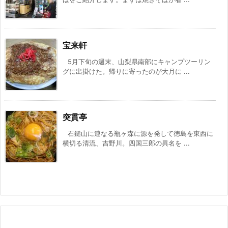
宝来軒
5月下旬の週末、山梨県南部にキャンプツーリン
グに出掛けた。帰りに寄ったのが大月に ...
突貫亭
石鎚山に連なる瓶ヶ森に源を発して徳島を東西に
横切る清流、吉野川。四国三郎の異名を ...