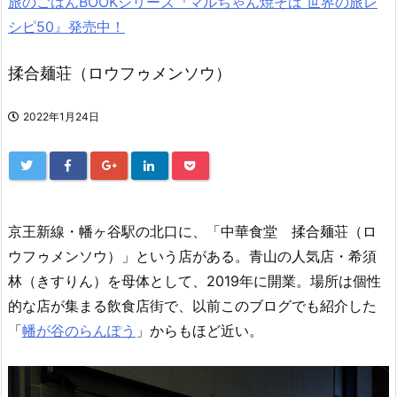
旅のごはんBOOKシリーズ『マルちゃん焼そば 世界の旅レ
シピ50』発売中！
揉合麺荘（ロウフゥメンソウ）
2022年1月24日
京王新線・幡ヶ谷駅の北口に、「中華食堂 揉合麺荘（ロ
ウフゥメンソウ）」という店がある。青山の人気店・希須
林（きすりん）を母体として、2019年に開業。場所は個性
的な店が集まる飲食店街で、以前このブログでも紹介した
「
幡が谷のらんぽう
」からもほど近い。