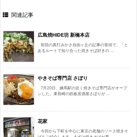
関連記事
広島焼HIDE坊 新橋本店
前回の真打みかさ自由ヶ丘の記事の冒頭で、「と
あるルートで知り合った焼きそば好きの ...
やきそば専門店 さぼり
7月20日、練馬駅の近く焼きそば専門店がオープ
ンした。東長崎の鉄板居酒屋さぼりが ...
花家
今回から下町を中心に東京の老舗のソース焼きそ
ばをご紹介します。まずは焼きそばが看 ...