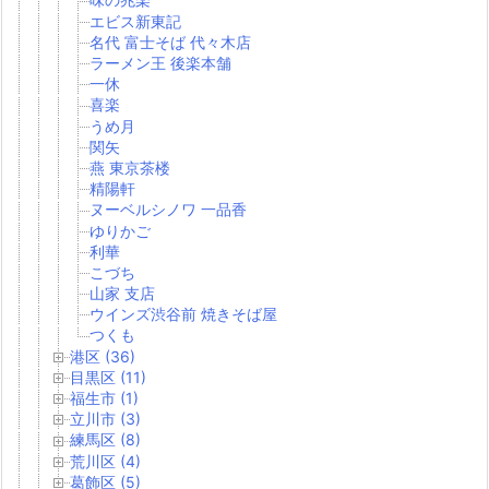
エビス新東記
名代 富士そば 代々木店
ラーメン王 後楽本舗
一休
喜楽
うめ月
関矢
燕 東京茶楼
精陽軒
ヌーベルシノワ 一品香
ゆりかご
利華
こづち
山家 支店
ウインズ渋谷前 焼きそば屋
つくも
港区 (36)
目黒区 (11)
福生市 (1)
立川市 (3)
練馬区 (8)
荒川区 (4)
葛飾区 (5)