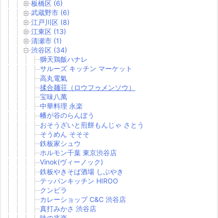
板橋区 (6)
武蔵野市 (6)
江戸川区 (8)
江東区 (13)
清瀬市 (1)
渋谷区 (34)
獅天鶏飯ハナレ
サルーズ キッチン マーケット
高丸電氣
揉合麺荘（ロウフゥメンソウ）
宝味八萬
中華料理 永楽
幡が谷のらんぽう
おそうざいと煎餅もんじゃ さとう
そうめん そそそ
鉄板家シュウ
ホルモン千葉 東京渋谷店
Vinok(ヴィーノック)
鉄板やきそば酒場 しぶやき
テッパンキッチン HIROO
クンビラ
カレーショップ C&C 渋谷店
真打みかさ 渋谷店
味の兆楽