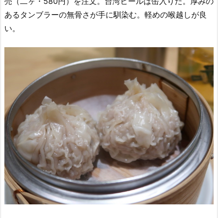
売（二ヶ・580円）を注文。台湾ビールは缶入りだ。厚みの
あるタンブラーの無骨さが手に馴染む。軽めの喉越しが良
い。