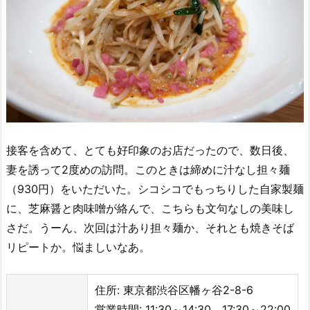
接客を含めて、とても好印象のお店だったので、数日後、
妻を誘って2度めの訪問。このときは締めに汁なし担々麺
（930円）をいただいた。シコシコでもっちりした自家製麺
に、芝麻醤と肉味噌が絡んで、こちらも文句なしの美味し
さだ。うーん、次回は汁あり担々麺か、それとも焼きそば
リピートか。悩ましいなあ。
住所: 東京都渋谷区幡ヶ谷2-8-6
営業時間: 11:30～14:30、17:30～22:00