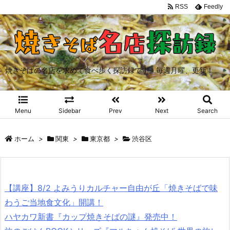
RSS
Feedly
焼きそばの名店を求めて食べ歩く探訪録です。毎週月曜、更新！
Menu
Sidebar
Prev
Next
Search
ホーム
>
関東
>
東京都
>
渋谷区
【講座】8/2 よみうりカルチャー自由が丘「焼きそばで味
わうご当地食文化」開講！
ハヤカワ新書『カップ焼きそばの謎』発売中！