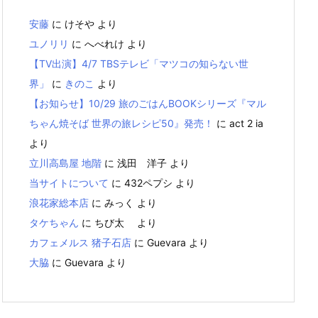
安藤
に
けそや
より
ユノリリ
に
へべれけ
より
【TV出演】4/7 TBSテレビ「マツコの知らない世
界」
に
きのこ
より
【お知らせ】10/29 旅のごはんBOOKシリーズ『マル
ちゃん焼そば 世界の旅レシピ50』発売！
に
act 2 ia
より
立川高島屋 地階
に
浅田 洋子
より
当サイトについて
に
432ペプシ
より
浪花家総本店
に
みっく
より
タケちゃん
に
ちび太
より
カフェメルス 猪子石店
に
Guevara
より
大脇
に
Guevara
より