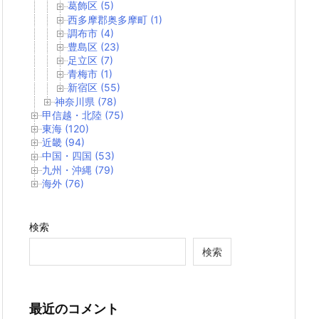
葛飾区 (5)
西多摩郡奥多摩町 (1)
調布市 (4)
豊島区 (23)
足立区 (7)
青梅市 (1)
新宿区 (55)
神奈川県 (78)
甲信越・北陸 (75)
東海 (120)
近畿 (94)
中国・四国 (53)
九州・沖縄 (79)
海外 (76)
検索
検索
最近のコメント