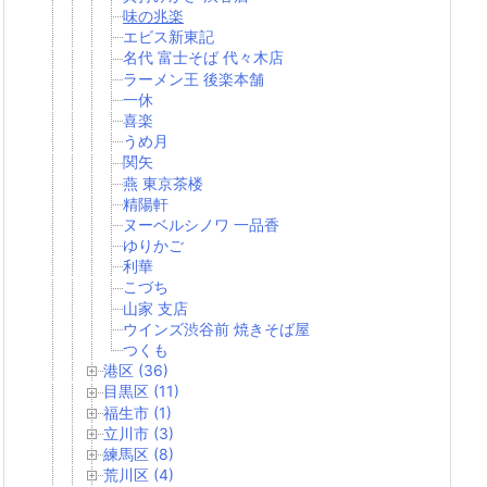
味の兆楽
エビス新東記
名代 富士そば 代々木店
ラーメン王 後楽本舗
一休
喜楽
うめ月
関矢
燕 東京茶楼
精陽軒
ヌーベルシノワ 一品香
ゆりかご
利華
こづち
山家 支店
ウインズ渋谷前 焼きそば屋
つくも
港区 (36)
目黒区 (11)
福生市 (1)
立川市 (3)
練馬区 (8)
荒川区 (4)