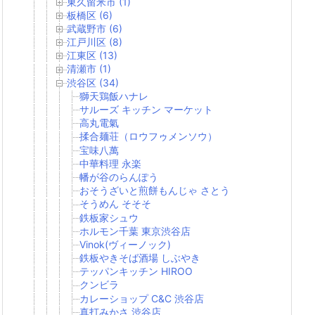
東久留米市 (1)
板橋区 (6)
武蔵野市 (6)
江戸川区 (8)
江東区 (13)
清瀬市 (1)
渋谷区 (34)
獅天鶏飯ハナレ
サルーズ キッチン マーケット
高丸電氣
揉合麺荘（ロウフゥメンソウ）
宝味八萬
中華料理 永楽
幡が谷のらんぽう
おそうざいと煎餅もんじゃ さとう
そうめん そそそ
鉄板家シュウ
ホルモン千葉 東京渋谷店
Vinok(ヴィーノック)
鉄板やきそば酒場 しぶやき
テッパンキッチン HIROO
クンビラ
カレーショップ C&C 渋谷店
真打みかさ 渋谷店