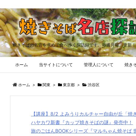
焼きそばの名店を求めて食べ歩く探訪録です。毎週月曜、更新！
ホーム
当サイトについて
管理人について
焼きそ
ホーム
>
関東
>
東京都
>
渋谷区
【講座】8/2 よみうりカルチャー自由が丘「
ハヤカワ新書『カップ焼きそばの謎』発売中！
旅のごはんBOOKシリーズ『マルちゃん焼そば 