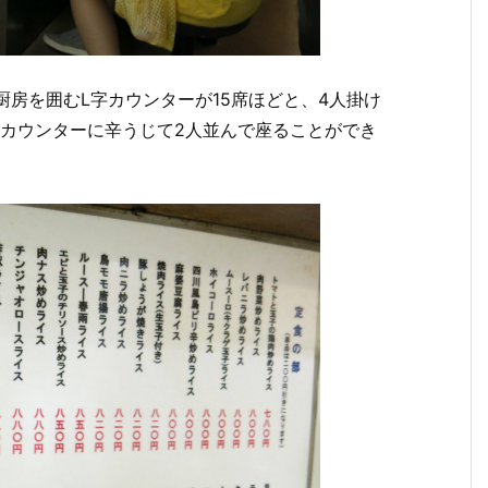
厨房を囲むL字カウンターが15席ほどと、4人掛け
カウンターに辛うじて2人並んで座ることができ