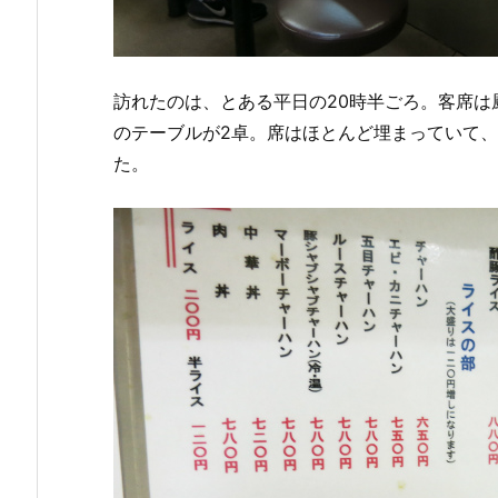
訪れたのは、とある平日の20時半ごろ。客席は
のテーブルが2卓。席はほとんど埋まっていて、
た。