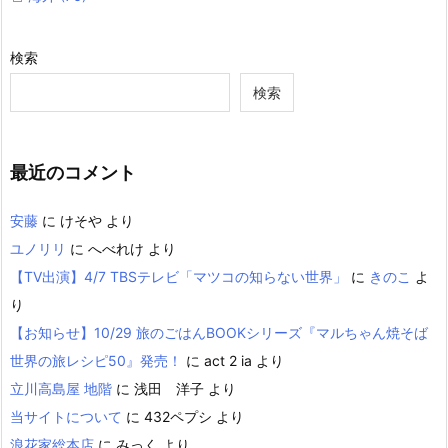
検索
検索
最近のコメント
安藤
に
けそや
より
ユノリリ
に
へべれけ
より
【TV出演】4/7 TBSテレビ「マツコの知らない世界」
に
きのこ
よ
り
【お知らせ】10/29 旅のごはんBOOKシリーズ『マルちゃん焼そば
世界の旅レシピ50』発売！
に
act 2 ia
より
立川高島屋 地階
に
浅田 洋子
より
当サイトについて
に
432ペプシ
より
浪花家総本店
に
みっく
より