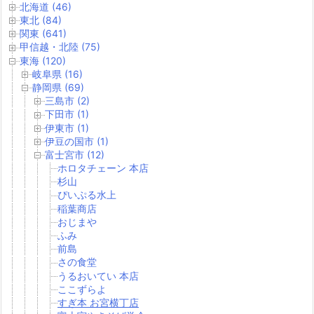
北海道 (46)
東北 (84)
関東 (641)
甲信越・北陸 (75)
東海 (120)
岐阜県 (16)
静岡県 (69)
三島市 (2)
下田市 (1)
伊東市 (1)
伊豆の国市 (1)
富士宮市 (12)
ホロタチェーン 本店
杉山
ぴいぷる水上
稲葉商店
おじまや
ふみ
前島
さの食堂
うるおいてい 本店
ここずらよ
すぎ本 お宮横丁店