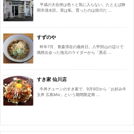
平成の大合併は色々と気に入らない。たとえば静
岡市清水区。実は私、育ったのは掛川だ ...
すずのや
昨年7月、青森滞在の最終日。八甲田山の辺りで
偶然出会った地元のライダーから「黒石 ...
すき家 仙川店
牛丼チェーンのすき家で、9月9日から「お好み牛
玉丼 広島Mix」という期間限定商 ...