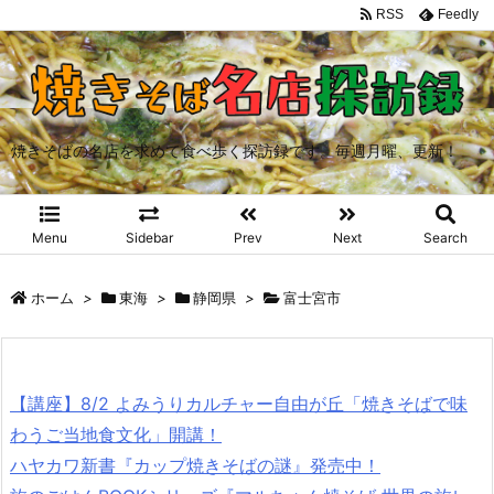
RSS
Feedly
焼きそばの名店を求めて食べ歩く探訪録です。毎週月曜、更新！
Menu
Sidebar
Prev
Next
Search
ホーム
>
東海
>
静岡県
>
富士宮市
【講座】8/2 よみうりカルチャー自由が丘「焼きそばで味
わうご当地食文化」開講！
ハヤカワ新書『カップ焼きそばの謎』発売中！