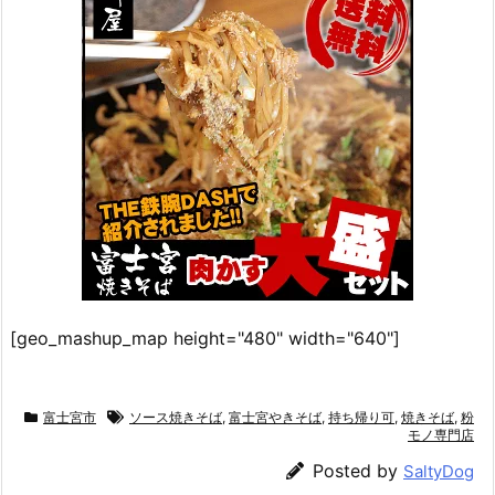
[geo_mashup_map height="480" width="640"]
富士宮市
ソース焼きそば
,
富士宮やきそば
,
持ち帰り可
,
焼きそば
,
粉
モノ専門店
Posted by
SaltyDog