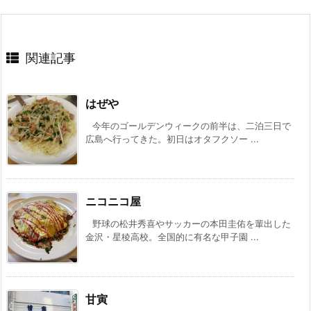
関連記事
はぜや
今年のゴールデンウィークの前半は、二泊三日で
広島へ行ってきた。初日はオタフクソー ...
ニコニコ屋
野球の松井秀喜やサッカーの本田圭佑を輩出した
金沢・星稜高校。全国的に有名な甲子園 ...
甘寅