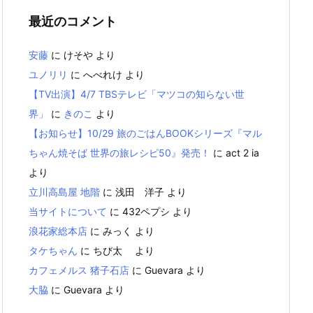
最近のコメント
安藤
に
けそや
より
ユノリリ
に
へべれけ
より
【TV出演】4/7 TBSテレビ「マツコの知らない世
界」
に
きのこ
より
【お知らせ】10/29 旅のごはんBOOKシリーズ『マル
ちゃん焼そば 世界の旅レシピ50』発売！
に
act 2 ia
より
立川高島屋 地階
に
浅田 洋子
より
当サイトについて
に
432ペプシ
より
浪花家総本店
に
みっく
より
タケちゃん
に
ちび太
より
カフェメルス 猪子石店
に
Guevara
より
大脇
に
Guevara
より