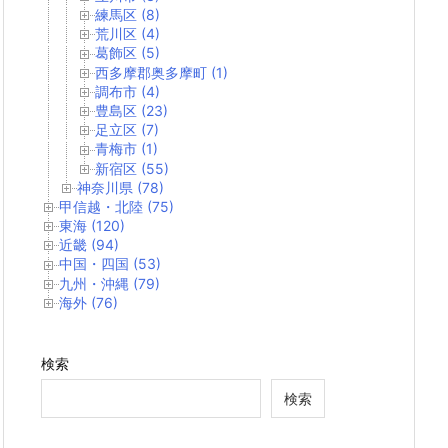
練馬区 (8)
荒川区 (4)
葛飾区 (5)
西多摩郡奥多摩町 (1)
調布市 (4)
豊島区 (23)
足立区 (7)
青梅市 (1)
新宿区 (55)
神奈川県 (78)
甲信越・北陸 (75)
東海 (120)
近畿 (94)
中国・四国 (53)
九州・沖縄 (79)
海外 (76)
検索
検索