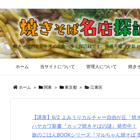
焼きそばの名店を求めて食べ歩く探訪録です。毎週月曜、更新！
ホーム
当サイトについて
管理人について
焼きそ
ホーム
>
関東
>
東京都
>
江東区
【講座】8/2 よみうりカルチャー自由が丘「
ハヤカワ新書『カップ焼きそばの謎』発売中！
旅のごはんBOOKシリーズ『マルちゃん焼そば 