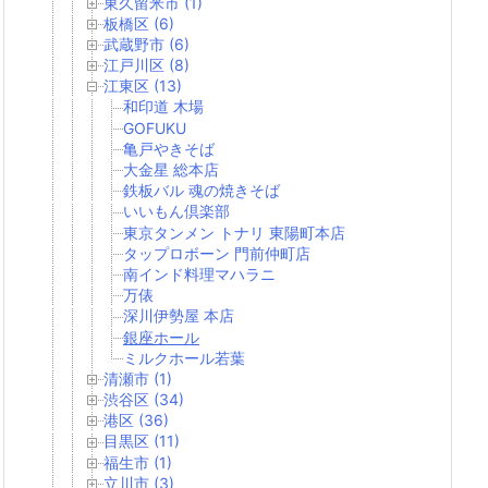
東久留米市 (1)
板橋区 (6)
武蔵野市 (6)
江戸川区 (8)
江東区 (13)
和印道 木場
GOFUKU
亀戸やきそば
大金星 総本店
鉄板バル 魂の焼きそば
いいもん倶楽部
東京タンメン トナリ 東陽町本店
タップロボーン 門前仲町店
南インド料理マハラニ
万俵
深川伊勢屋 本店
銀座ホール
ミルクホール若葉
清瀬市 (1)
渋谷区 (34)
港区 (36)
目黒区 (11)
福生市 (1)
立川市 (3)