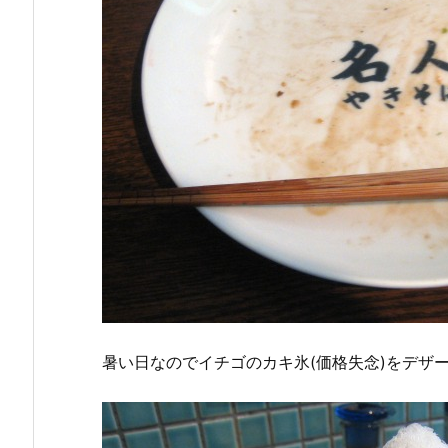
暑い日なのでイチゴのカキ氷(価格失念)をデザ