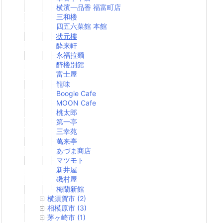
横濱一品香 福富町店
三和楼
四五六菜館 本館
状元樓
酔来軒
永福拉麺
醉楼別館
富士屋
龍味
Boogie Cafe
MOON Cafe
桃太郎
第一亭
三幸苑
萬来亭
あづま商店
マツモト
新井屋
磯村屋
梅蘭新館
横須賀市 (2)
相模原市 (3)
茅ヶ崎市 (1)