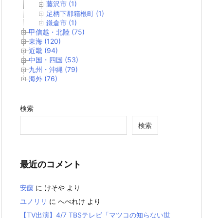
藤沢市 (1)
足柄下郡箱根町 (1)
鎌倉市 (1)
甲信越・北陸 (75)
東海 (120)
近畿 (94)
中国・四国 (53)
九州・沖縄 (79)
海外 (76)
検索
検索
最近のコメント
安藤
に
けそや
より
ユノリリ
に
へべれけ
より
【TV出演】4/7 TBSテレビ「マツコの知らない世