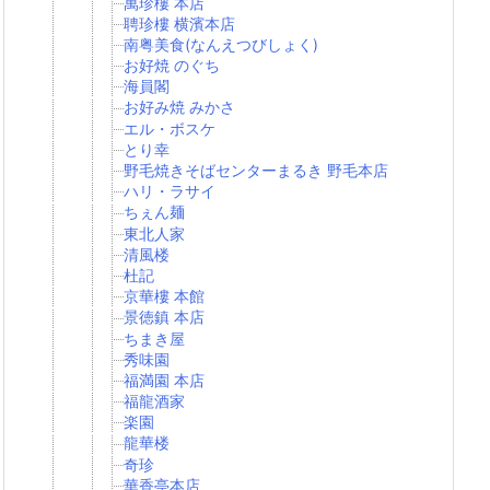
萬珍樓 本店
聘珍樓 横濱本店
南粤美食(なんえつびしょく)
お好焼 のぐち
海員閣
お好み焼 みかさ
エル・ボスケ
とり幸
野毛焼きそばセンターまるき 野毛本店
ハリ・ラサイ
ちぇん麺
東北人家
清風楼
杜記
京華樓 本館
景徳鎮 本店
ちまき屋
秀味園
福満園 本店
福龍酒家
楽園
龍華楼
奇珍
華香亭本店