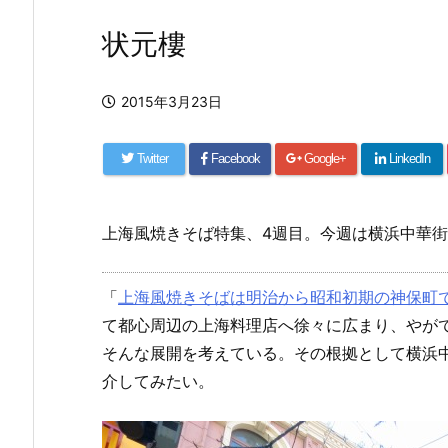
状元樓
2015年3月23日
Twitter
Facebook
Google+
LinkedIn
上海風焼きそば特集、4週目。今週は横浜中華
「
上海風焼きそばは明治から昭和初期の神保町
て都心周辺の上海料理店へ徐々に広まり、やが
そんな展開を考えている。その根拠として横浜中
介してみたい。