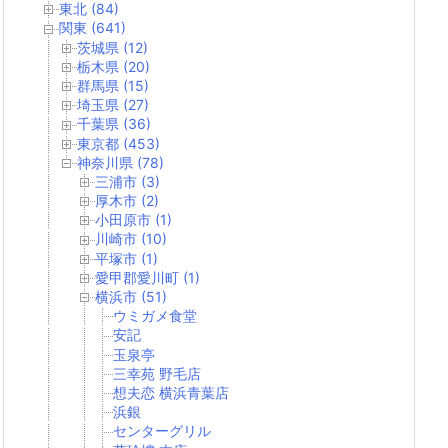
東北 (84)
関東 (641)
茨城県 (12)
栃木県 (20)
群馬県 (15)
埼玉県 (27)
千葉県 (36)
東京都 (453)
神奈川県 (78)
三浦市 (3)
厚木市 (2)
小田原市 (1)
川崎市 (10)
平塚市 (1)
愛甲郡愛川町 (1)
横浜市 (51)
ウミガメ食堂
安記
玉泉亭
三幸苑 野毛店
想夫恋 横浜青葉店
浜銀
センターグリル