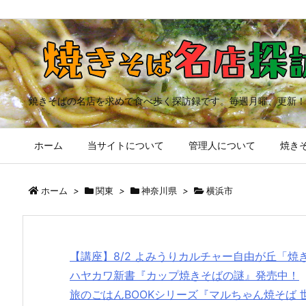
焼きそばの名店を求めて食べ歩く探訪録です。毎週月曜、更新！
ホーム
当サイトについて
管理人について
焼きそ
ホーム
>
関東
>
神奈川県
>
横浜市
【講座】8/2 よみうりカルチャー自由が丘「
ハヤカワ新書『カップ焼きそばの謎』発売中！
旅のごはんBOOKシリーズ『マルちゃん焼そば 