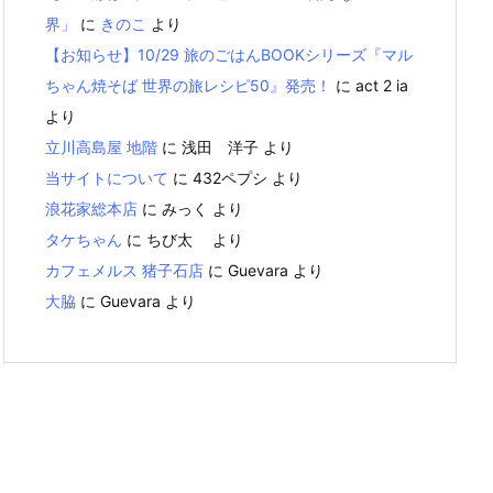
界」
に
きのこ
より
【お知らせ】10/29 旅のごはんBOOKシリーズ『マル
ちゃん焼そば 世界の旅レシピ50』発売！
に
act 2 ia
より
立川高島屋 地階
に
浅田 洋子
より
当サイトについて
に
432ペプシ
より
浪花家総本店
に
みっく
より
タケちゃん
に
ちび太
より
カフェメルス 猪子石店
に
Guevara
より
大脇
に
Guevara
より