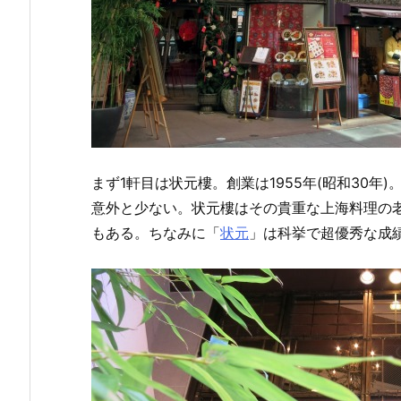
まず1軒目は状元樓。創業は1955年(昭和30
意外と少ない。状元樓はその貴重な上海料理の
もある。ちなみに「
状元
」は科挙で超優秀な成