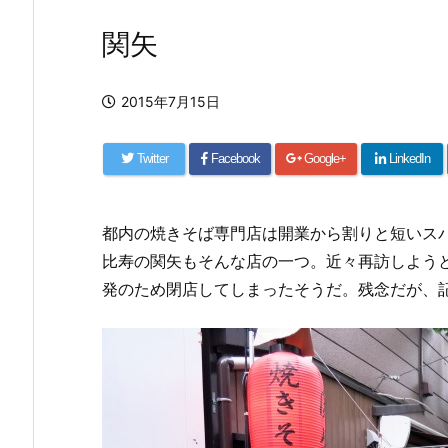
関矢
2015年7月15日
Twitter
Facebook
Google+
LinkedIn
都内の焼きそば専門店は開業から割りと短いス
比寿の関矢もそんな店の一つ。近々再訪しようと
発のため閉店してしまったそうだ。残念だが、