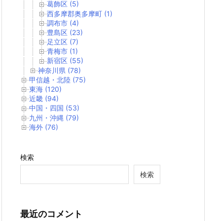
葛飾区 (5)
西多摩郡奥多摩町 (1)
調布市 (4)
豊島区 (23)
足立区 (7)
青梅市 (1)
新宿区 (55)
神奈川県 (78)
甲信越・北陸 (75)
東海 (120)
近畿 (94)
中国・四国 (53)
九州・沖縄 (79)
海外 (76)
検索
検索
最近のコメント