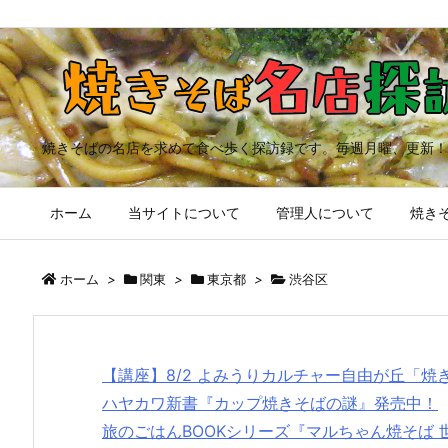
焼きそばの名店を求めて食べ歩く探訪録です。毎週月曜、更新！
ホーム
当サイトについて
管理人について
焼きそ
ホーム
>
関東
>
東京都
>
渋谷区
【講座】8/2 よみうりカルチャー自由が丘「
ハヤカワ新書『カップ焼きそばの謎』発売中！
旅のごはんBOOKシリーズ『マルちゃん焼そば 