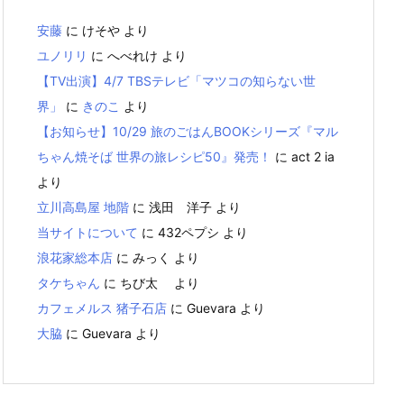
安藤
に
けそや
より
ユノリリ
に
へべれけ
より
【TV出演】4/7 TBSテレビ「マツコの知らない世
界」
に
きのこ
より
【お知らせ】10/29 旅のごはんBOOKシリーズ『マル
ちゃん焼そば 世界の旅レシピ50』発売！
に
act 2 ia
より
立川高島屋 地階
に
浅田 洋子
より
当サイトについて
に
432ペプシ
より
浪花家総本店
に
みっく
より
タケちゃん
に
ちび太
より
カフェメルス 猪子石店
に
Guevara
より
大脇
に
Guevara
より