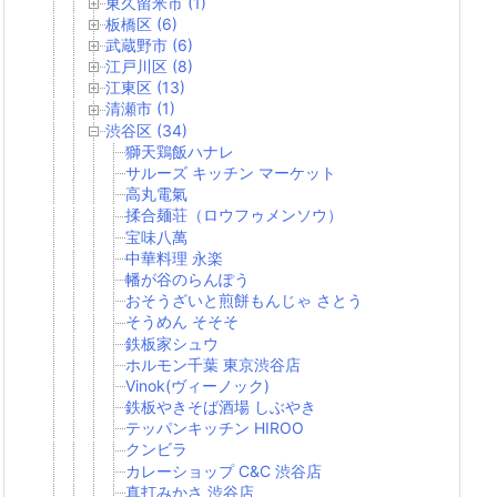
東久留米市 (1)
板橋区 (6)
武蔵野市 (6)
江戸川区 (8)
江東区 (13)
清瀬市 (1)
渋谷区 (34)
獅天鶏飯ハナレ
サルーズ キッチン マーケット
高丸電氣
揉合麺荘（ロウフゥメンソウ）
宝味八萬
中華料理 永楽
幡が谷のらんぽう
おそうざいと煎餅もんじゃ さとう
そうめん そそそ
鉄板家シュウ
ホルモン千葉 東京渋谷店
Vinok(ヴィーノック)
鉄板やきそば酒場 しぶやき
テッパンキッチン HIROO
クンビラ
カレーショップ C&C 渋谷店
真打みかさ 渋谷店