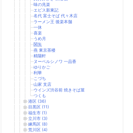
味の兆楽
エビス新東記
名代 富士そば 代々木店
ラーメン王 後楽本舗
一休
喜楽
うめ月
関矢
燕 東京茶楼
精陽軒
ヌーベルシノワ 一品香
ゆりかご
利華
こづち
山家 支店
ウインズ渋谷前 焼きそば屋
つくも
港区 (36)
目黒区 (11)
福生市 (1)
立川市 (3)
練馬区 (8)
荒川区 (4)