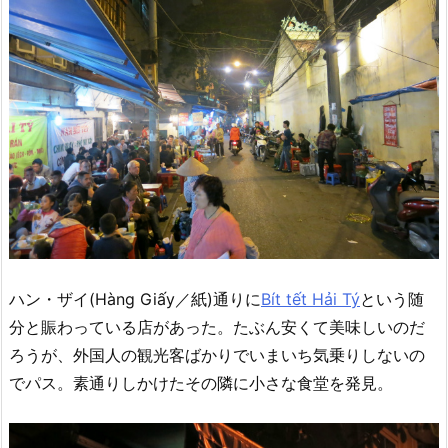
ハン・ザイ(Hàng Giấy／紙)通りに
Bít tết Hải Tý
という随
分と賑わっている店があった。たぶん安くて美味しいのだ
ろうが、外国人の観光客ばかりでいまいち気乗りしないの
でパス。素通りしかけたその隣に小さな食堂を発見。