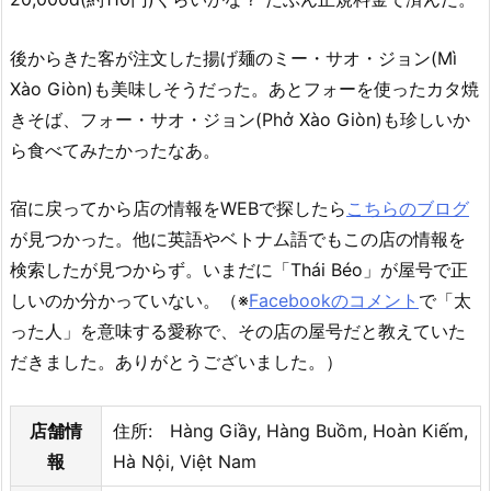
後からきた客が注文した揚げ麺のミー・サオ・ジョン(Mì
Xào Giòn)も美味しそうだった。あとフォーを使ったカタ焼
きそば、フォー・サオ・ジョン(Phở Xào Giòn)も珍しいか
ら食べてみたかったなあ。
宿に戻ってから店の情報をWEBで探したら
こちらのブログ
が見つかった。他に英語やベトナム語でもこの店の情報を
検索したが見つからず。いまだに「Thái Béo」が屋号で正
しいのか分かっていない。（※
Facebookのコメント
で「太
った人」を意味する愛称で、その店の屋号だと教えていた
だきました。ありがとうございました。）
店舗情
住所: Hàng Giầy, Hàng Buồm, Hoàn Kiếm,
報
Hà Nội, Việt Nam