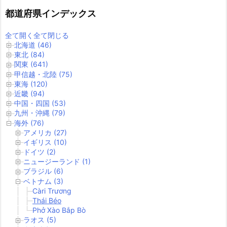
都道府県インデックス
全て開く
全て閉じる
北海道 (46)
東北 (84)
関東 (641)
甲信越・北陸 (75)
東海 (120)
近畿 (94)
中国・四国 (53)
九州・沖縄 (79)
海外 (76)
アメリカ (27)
イギリス (10)
ドイツ (2)
ニュージーランド (1)
ブラジル (6)
ベトナム (3)
Càri Trương
Thái Béo
Phở Xào Bắp Bò
ラオス (5)