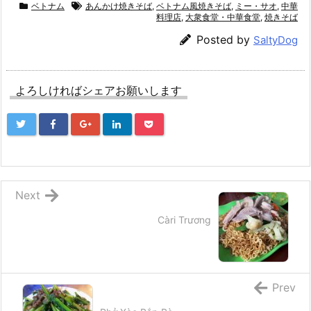
ベトナム
あんかけ焼きそば
,
ベトナム風焼きそば
,
ミー・サオ
,
中華
料理店
,
大衆食堂・中華食堂
,
焼きそば
Posted by
SaltyDog
よろしければシェアお願いします
Next
Càri Trương
Prev