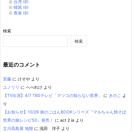
台湾 (8)
韓国 (6)
香港 (8)
検索
検索
最近のコメント
安藤
に
けそや
より
ユノリリ
に
へべれけ
より
【TV出演】4/7 TBSテレビ「マツコの知らない世界」
に
きのこ
よ
り
【お知らせ】10/29 旅のごはんBOOKシリーズ『マルちゃん焼そば
世界の旅レシピ50』発売！
に
act 2 ia
より
立川高島屋 地階
に
浅田 洋子
より