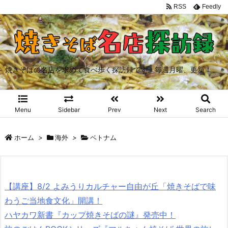
RSS
Feedly
焼きそばの名店を求めて食べ歩く探訪録です。毎週月曜、更新！
Menu
Sidebar
Prev
Next
Search
ホーム
>
海外
>
ベトナム
【講座】8/2 よみうりカルチャー自由が丘「焼きそばで味
わうご当地食文化」開講！
ハヤカワ新書『カップ焼きそばの謎』発売中！