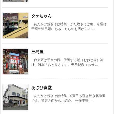
タケちゃん
あんかけ焼きそば特集・かた焼きそば編。今週は
千葉の津田沼にあるこちらのお店からス ...
三島屋
台東区は千束の西に位置する鷲（おおとり）神
社、通称「おとりさま」。天日鷲命（あめ ...
あさひ食堂
あんかけ焼きそば特集、9週目も引き続き北海道
です。道東方面からご紹介。 十勝平野 ...