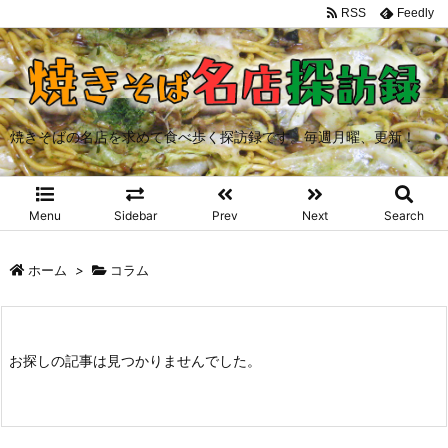
RSS
Feedly
焼きそばの名店を求めて食べ歩く探訪録です。毎週月曜、更新！
Menu
Sidebar
Prev
Next
Search
ホーム
>
コラム
お探しの記事は見つかりませんでした。