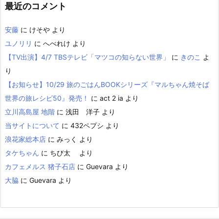
最近のコメント
安藤
に
けそや
より
ユノリリ
に
へべれけ
より
【TV出演】4/7 TBSテレビ「マツコの知らない世界」
に
きのこ
よ
り
【お知らせ】10/29 旅のごはんBOOKシリーズ『マルちゃん焼そば
世界の旅レシピ50』発売！
に
act 2 ia
より
立川高島屋 地階
に
浅田 洋子
より
当サイトについて
に
432ペプシ
より
浪花家総本店
に
みっく
より
タケちゃん
に
ちび太
より
カフェメルス 猪子石店
に
Guevara
より
大脇
に
Guevara
より