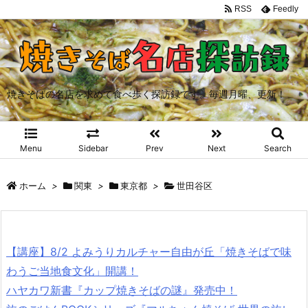
RSS
Feedly
焼きそばの名店を求めて食べ歩く探訪録です。毎週月曜、更新！
Menu
Sidebar
Prev
Next
Search
ホーム
>
関東
>
東京都
>
世田谷区
【講座】8/2 よみうりカルチャー自由が丘「焼きそばで味
わうご当地食文化」開講！
ハヤカワ新書『カップ焼きそばの謎』発売中！