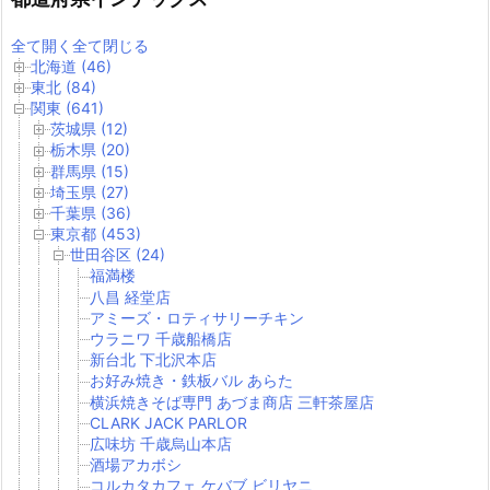
全て開く
全て閉じる
北海道 (46)
東北 (84)
関東 (641)
茨城県 (12)
栃木県 (20)
群馬県 (15)
埼玉県 (27)
千葉県 (36)
東京都 (453)
世田谷区 (24)
福満楼
八昌 経堂店
アミーズ・ロティサリーチキン
ウラニワ 千歳船橋店
新台北 下北沢本店
お好み焼き・鉄板バル あらた
横浜焼きそば専門 あづま商店 三軒茶屋店
CLARK JACK PARLOR
広味坊 千歳烏山本店
酒場アカボシ
コルカタカフェ ケバブ ビリヤニ