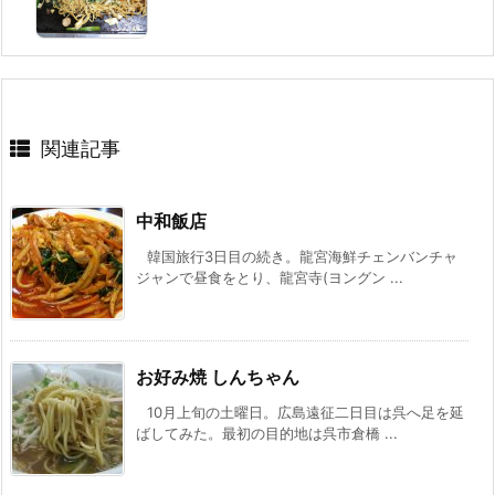
関連記事
中和飯店
韓国旅行3日目の続き。龍宮海鮮チェンバンチャ
ジャンで昼食をとり、龍宮寺(ヨングン ...
お好み焼 しんちゃん
10月上旬の土曜日。広島遠征二日目は呉へ足を延
ばしてみた。最初の目的地は呉市倉橋 ...