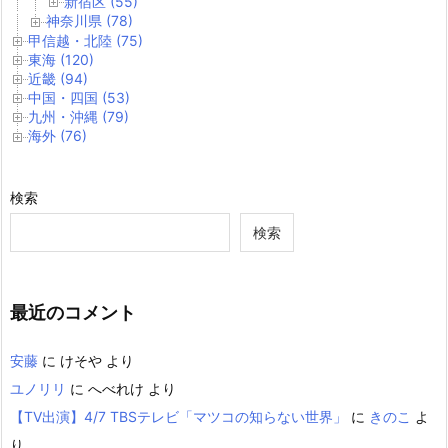
新宿区 (55)
神奈川県 (78)
甲信越・北陸 (75)
東海 (120)
近畿 (94)
中国・四国 (53)
九州・沖縄 (79)
海外 (76)
検索
検索
最近のコメント
安藤
に
けそや
より
ユノリリ
に
へべれけ
より
【TV出演】4/7 TBSテレビ「マツコの知らない世界」
に
きのこ
よ
り