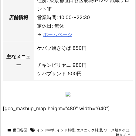
住所: 東京都世田谷区成城6-12-7 成城フロ
ント1F
店舗情報
営業時間: 10:00〜22:30
定休日: 無休
→
ホームページ
ケバブ焼きそば 850円
主なメニュ
ー
チキンビリヤニ 980円
ケバブサンド 500円
[geo_mashup_map height="480" width="640"]
世田谷区
インド中華
,
インド料理
,
エスニック料理
,
ソース焼きそば
,
焼きそば