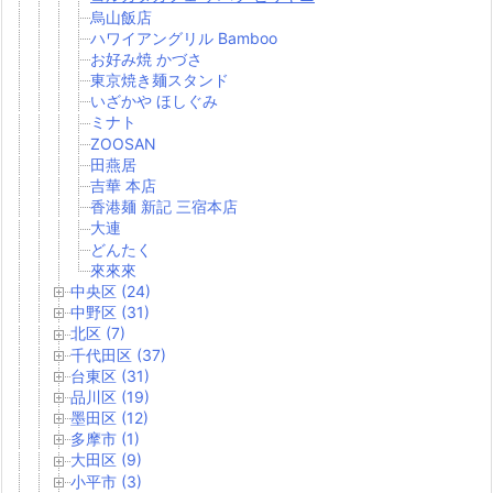
烏山飯店
ハワイアングリル Bamboo
お好み焼 かづさ
東京焼き麺スタンド
いざかや ほしぐみ
ミナト
ZOOSAN
田燕居
吉華 本店
香港麺 新記 三宿本店
大連
どんたく
來來來
中央区 (24)
中野区 (31)
北区 (7)
千代田区 (37)
台東区 (31)
品川区 (19)
墨田区 (12)
多摩市 (1)
大田区 (9)
小平市 (3)